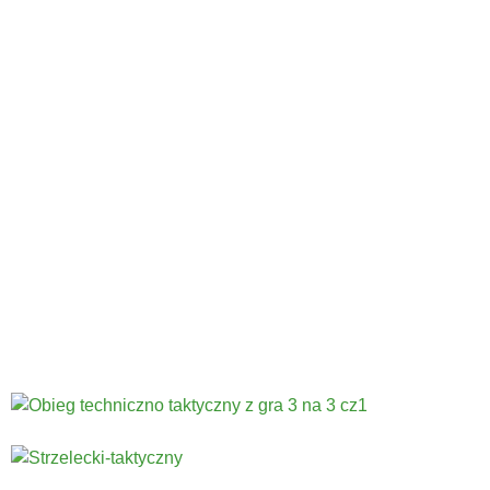
Codziennie nowe ćwiczenia! ›
Rozgrzew