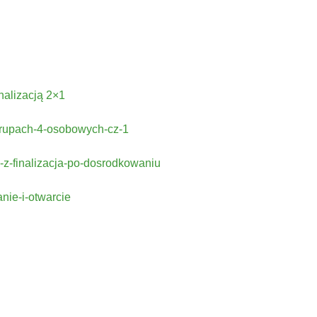
Trenerzy redagujący