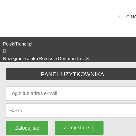
O N
PolskiTrener.pl
Rozegranie ataku Borussia Dortmund: cz.3
PANEL UŻYTKOWNIKA
Zarejestruj się
Zaloguj się