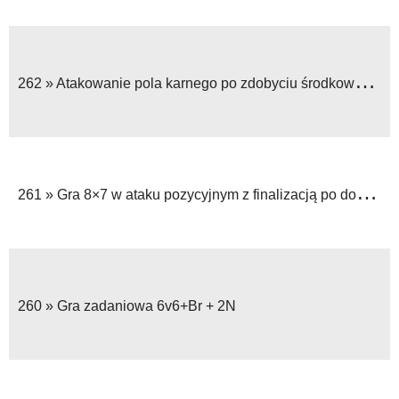
262 »
Atakowanie pola karnego po zdobyciu środkowego sektora gry
261 »
Gra 8×7 w ataku pozycyjnym z finalizacją po dośrodkowaniu
260 »
Gra zadaniowa 6v6+Br + 2N