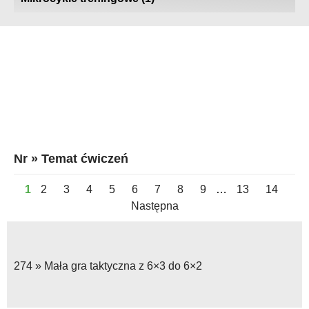
Gry zadaniowe na bramki
Nr » Temat ćwiczeń
1
2
3
4
5
6
7
8
9
…
13
14
Następna
274 »
Mała gra taktyczna z 6×3 do 6×2