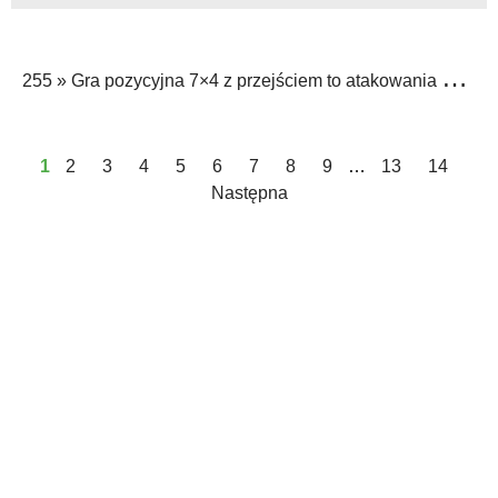
255 »
Gra pozycyjna 7×4 z przejściem to atakowania szybkiego
1
2
3
4
5
6
7
8
9
…
13
14
Następna
Ważne linki
Regulamin
Polityka prywatności
Moje konto