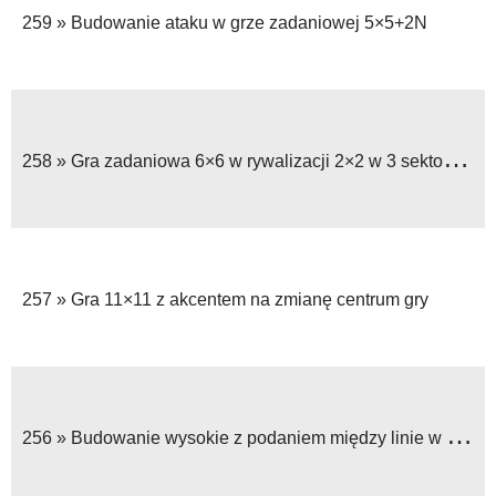
259 »
Budowanie ataku w grze zadaniowej 5×5+2N
258 »
Gra zadaniowa 6×6 w rywalizacji 2×2 w 3 sektorach boiska
257 »
Gra 11×11 z akcentem na zmianę centrum gry
256 »
Budowanie wysokie z podaniem między linie w grze 11×11