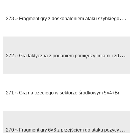
273 »
Fragment gry z doskonaleniem ataku szybkiego po odbiorze piłki
272 »
Gra taktyczna z podaniem pomiędzy liniami i zdobyciem pola karnego w grze 6×5+Br
271 »
Gra na trzeciego w sektorze środkowym 5×4+Br
270 »
Fragment gry 6×3 z przejściem do ataku pozycyjnego 5×5