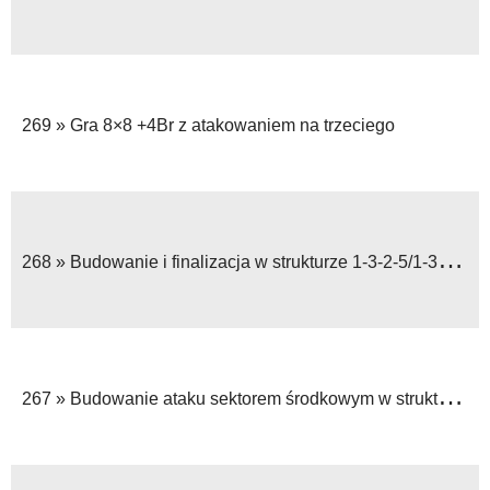
269 »
Gra 8×8 +4Br z atakowaniem na trzeciego
268 »
Budowanie i finalizacja w strukturze 1-3-2-5/1-3-4-3 przeciwko 1-4-4-2
267 »
Budowanie ataku sektorem środkowym w strukturze 1-3-2-5/1-3-4-3 przeciwko 1-4-4-2