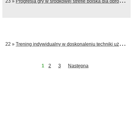
23 »
Progresja gry w środkowej strefie boiska dla obrońców i pomocników
22 »
Trening indywidualny w doskonaleniu techniki użytkowej
1
2
3
Następna