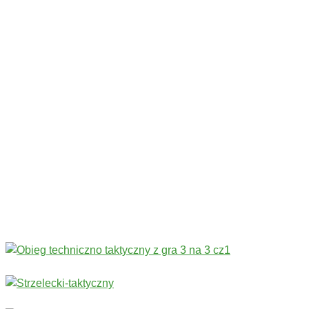
Codziennie nowe ćwiczenia! ›
Rozgrzewka
›
Sprawność fizyczna
›
Technika
›
Taktyka
›
Gry
›
Treningi bramkarskie
›
Stałe fragmenty gry
Więcej ćwiczeń