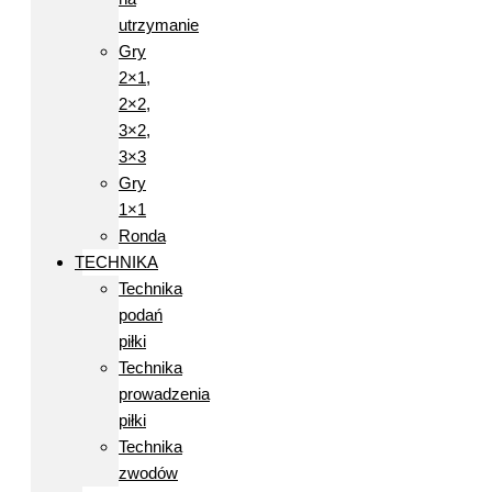
utrzymanie
Gry
2×1,
2×2,
3×2,
3×3
Gry
1×1
Ronda
TECHNIKA
Technika
podań
piłki
Technika
prowadzenia
piłki
Technika
zwodów