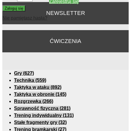
Zarejestruj się
Zaloguj się
NEWSLETTER
Nie pamiętasz hasła?
ĆWICZENIA
Gry
(627)
Technika
(559)
Taktyka w ataku
(892)
Taktyka w obronie
(145)
Rozgrzewka
(266)
Sprawność fizyczna
(281)
Trening indywidualny
(131)
Stałe fragmenty gry
(32)
Trening bramkarski
(27)