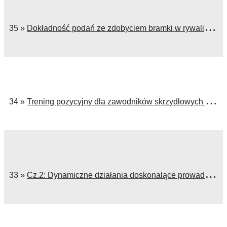
35 »
Dokładność podań ze zdobyciem bramki w rywalizacji zespołowej
34 »
Trening pozycyjny dla zawodników skrzydłowych z zadaniami w bocznym sektorze gry
33 »
Cz.2: Dynamiczne działania doskonalące prowadzenie i podanie piłki