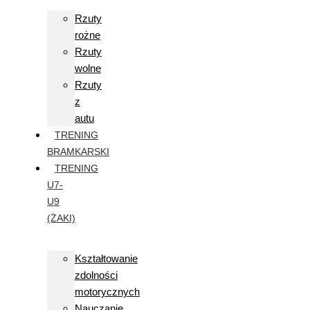
Rzuty
rożne
Rzuty
wolne
Rzuty
z
autu
TRENING
BRAMKARSKI
TRENING
U7-
U9
(ŻAKI)
Kształtowanie
zdolności
motorycznych
Nauczanie