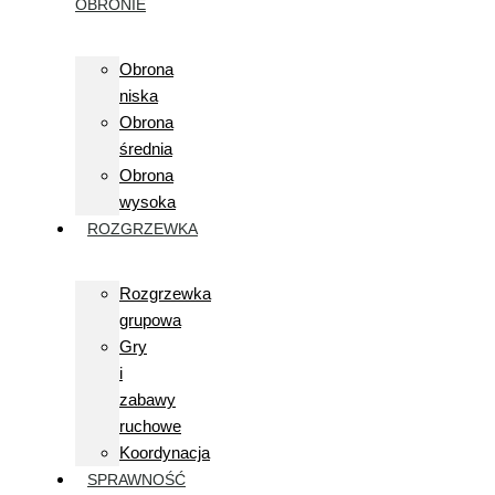
OBRONIE
Obrona
niska
Obrona
średnia
Obrona
wysoka
ROZGRZEWKA
Rozgrzewka
grupowa
Gry
i
zabawy
ruchowe
Koordynacja
SPRAWNOŚĆ