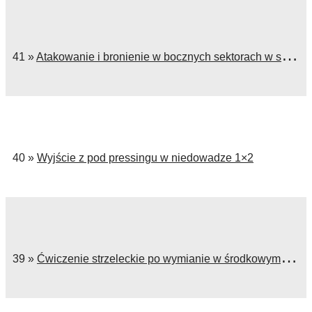
41 »
Atakowanie i bronienie w bocznych sektorach w sytuacji 1×1
40 »
Wyjście z pod pressingu w niedowadze 1×2
39 »
Ćwiczenie strzeleckie po wymianie w środkowym sektorze: cz.2