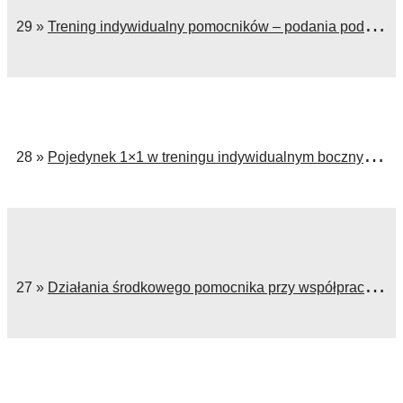
29 »
Trening indywidualny pomocników – podania pod presją przeciwnika
28 »
Pojedynek 1×1 w treningu indywidualnym bocznych pomocników
27 »
Działania środkowego pomocnika przy współpracy ze skrzydłowymi