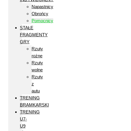
Napastnicy
Obrońcy
Pomocnicy
STAŁE
FRAGMENTY
GRY
Rzuty
rożne
Rzuty
wolne
Rzuty
z
autu
TRENING
BRAMKARSKI
TRENING
U7-
U9