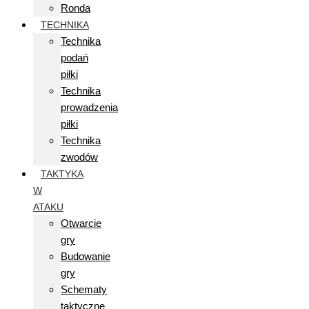
Ronda
TECHNIKA
Technika
podań
piłki
Technika
prowadzenia
piłki
Technika
zwodów
TAKTYKA
W
ATAKU
Otwarcie
gry
Budowanie
gry
Schematy
taktyczne