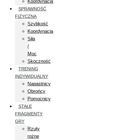
Koordynacja
SPRAWNOŚĆ
FIZYCZNA
Szybkość
Koordynacja
Siła
/
Moc
Skoczność
TRENING
INDYWIDUALNY
Napastnicy
Obrońcy
Pomocnicy
STAŁE
FRAGMENTY
GRY
Rzuty
rożne