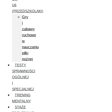
U6
(PRZEDSZKOLAKI)
Gry
i
zabawy
ruchowe
w
nauczaniu
piłki
nożnej
TESTY
SPRAWNOŚCI
OGÓLNEJ
I
SPECJALNEJ
TRENING
MENTALNY
STAŻE