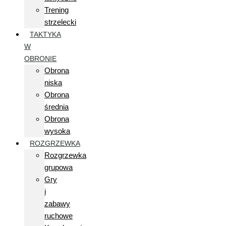
Trening
strzelecki
TAKTYKA
W
OBRONIE
Obrona
niska
Obrona
średnia
Obrona
wysoka
ROZGRZEWKA
Rozgrzewka
grupowa
Gry
i
zabawy
ruchowe