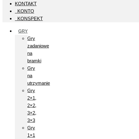
KONTAKT
KONTO
KONSPEKT
GRY
Gry
zadaniowe
na
bramki
Gry
na
utrzymanie
Gry
2×1,
2×2,
3×2,
3×3
Gry
1×1