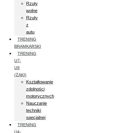
Rzuty
wolne
Rzuty
z
autu
TRENING
BRAMKARSKI
TRENING
U7-
U9
(ŻAKI)
Kształtowanie
zdolności
motorycznych
Nauczanie
techniki
specjalnej
TRENING
U4-