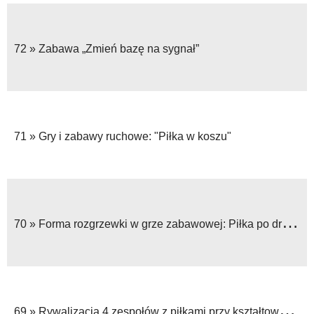
72 »
Zabawa „Zmień bazę na sygnał”
71 »
Gry i zabawy ruchowe: "Piłka w koszu"
70 »
Forma rozgrzewki w grze zabawowej: Piłka po drugiej stronie rzeki
69 »
Rywalizacja 4 zespołów z piłkami przy kształtowaniu szybkości