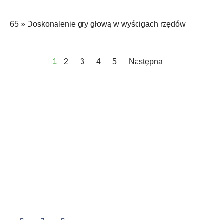
65 »
Doskonalenie gry głową w wyścigach rzędów
1
2
3
4
5
Następna
Ważne linki
Regulamin
Polityka prywatności
Moje konto
Śledź nas