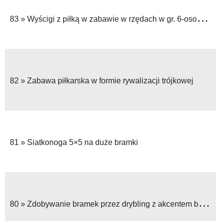
83 »
Wyścigi z piłką w zabawie w rzędach w gr. 6-osobowych
82 »
Zabawa piłkarska w formie rywalizacji trójkowej
81 »
Siatkonoga 5×5 na duże bramki
80 »
Zdobywanie bramek przez drybling z akcentem bronienia w grze zabawowej – Polowanie