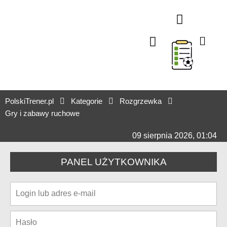
TAKTYKA W ATAKU
TAKTYKA W OBRONIE
SPRAWNOŚĆ FIZYCZNA
TRENING INDYWIDUA
STAŁE FRAGMENT
TRENING BRAMKARSK
TRENING U7-U9 (ŻAKI)
TRENING U4-U6 (PRZEDS
TESTY SPRAWNOŚCI OGÓLNEJ I SPECJALNEJ
TRENING MENTALNY
STAŻE TRENERSKIE
MIKROCYKLE TRENINGO
ORGANIZER
PolskiTrener.pl
Kategorie
Rozgrzewka
Gry i zabawy ruchowe
09 sierpnia 2026, 01:04
PANEL UŻYTKOWNIKA