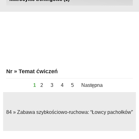
Gry i zabawy ruchowe
Nr » Temat ćwiczeń
1
2
3
4
5
Następna
84 »
Zabawa szybkościowo-ruchowa: “Łowcy pachołków”