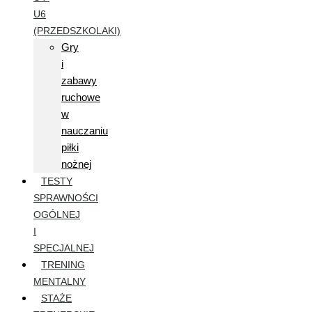
U6
(PRZEDSZKOLAKI)
Gry
i
zabawy
ruchowe
w
nauczaniu
piłki
nożnej
TESTY
SPRAWNOŚCI
OGÓLNEJ
I
SPECJALNEJ
TRENING
MENTALNY
STAŻE