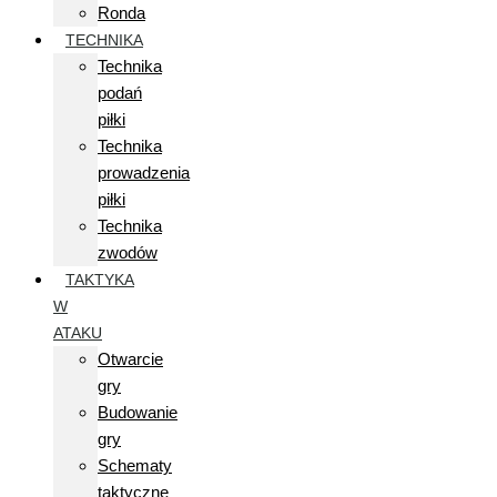
Ronda
TECHNIKA
Technika
podań
piłki
Technika
prowadzenia
piłki
Technika
zwodów
TAKTYKA
W
ATAKU
Otwarcie
gry
Budowanie
gry
Schematy
taktyczne