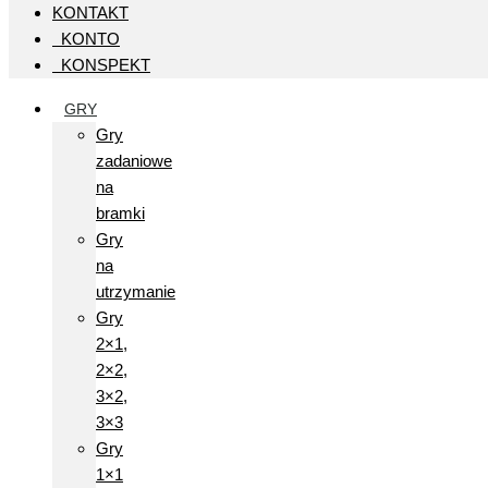
KONTAKT
KONTO
KONSPEKT
GRY
Gry
zadaniowe
na
bramki
Gry
na
utrzymanie
Gry
2×1,
2×2,
3×2,
3×3
Gry
1×1