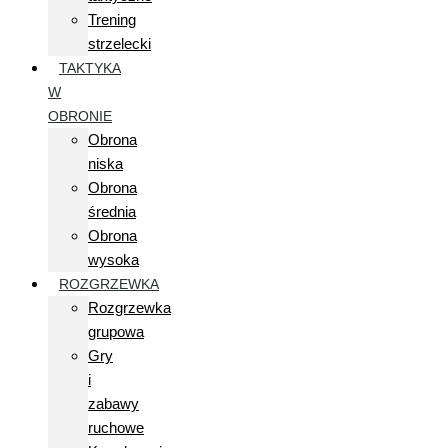
Trening
strzelecki
TAKTYKA
W
OBRONIE
Obrona
niska
Obrona
średnia
Obrona
wysoka
ROZGRZEWKA
Rozgrzewka
grupowa
Gry
i
zabawy
ruchowe