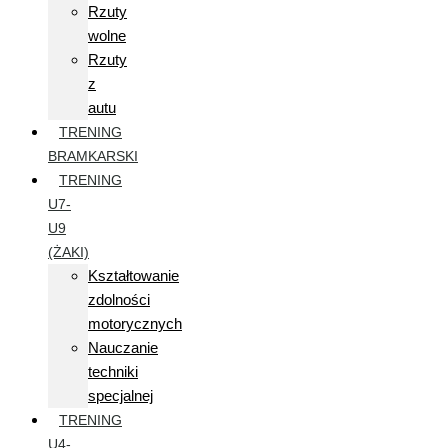
Rzuty
wolne
Rzuty
z
autu
TRENING
BRAMKARSKI
TRENING
U7-
U9
(ŻAKI)
Kształtowanie
zdolności
motorycznych
Nauczanie
techniki
specjalnej
TRENING
U4-