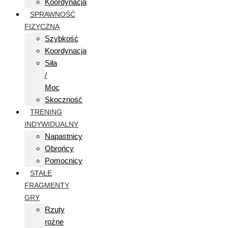
Koordynacja
SPRAWNOŚĆ
FIZYCZNA
Szybkość
Koordynacja
Siła
/
Moc
Skoczność
TRENING
INDYWIDUALNY
Napastnicy
Obrońcy
Pomocnicy
STAŁE
FRAGMENTY
GRY
Rzuty
rożne