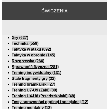
ĆWICZENIA
Gry
(627)
Technika
(559)
Taktyka w ataku
(892)
Taktyka w obronie
(145)
Rozgrzewka
(266)
Sprawność fizyczna
(281)
Trening indywidualny
(131)
Stałe fragmenty gry
(32)
Trening bramkarski
(27)
Trening U7-U9 (Żaki)
(80)
Trening U4-U6 (Przedszkolaki)
(48)
Testy sprawności ogólnej i specjalnej
(12)
Trening mentalny
(13)