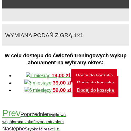
WYMIANA PODAŃ Z GRĄ 1×1
W celu dostępu do ćwiczeń treningowych wykup
abonament na wybrany okres:
19,00
zł
Dodaj do koszyka
39,00
zł
Dodaj do koszyka
59,00
zł
Dodaj do koszyka
Prev
Poprzednie
Dwójkowa
współpraca zakończona strzałem
Następne
Szybkość reakcji z