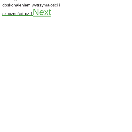
doskonaleniem wytrzymałości i
Next
skoczności: cz.1
Codziennie nowe ćwiczenia! ›
Rozgrzewka
›