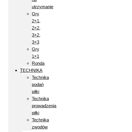
utrzymanie
Gry
2×1,
2×2,
3×2,
3×3
Gry
1×1
Ronda
TECHNIKA
Technika
podań
piłki
Technika
prowadzenia
piłki
Technika
zwodów