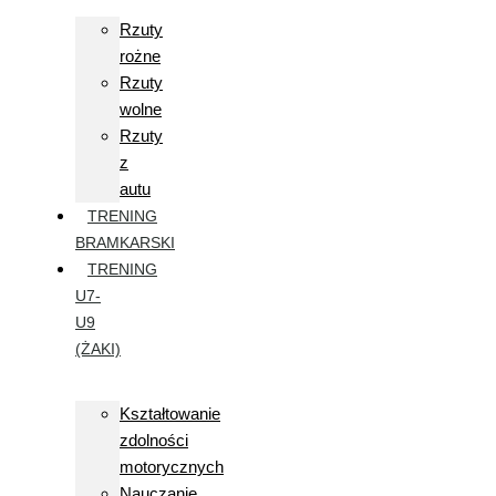
Rzuty
rożne
Rzuty
wolne
Rzuty
z
autu
TRENING
BRAMKARSKI
TRENING
U7-
U9
(ŻAKI)
Kształtowanie
zdolności
motorycznych
Nauczanie