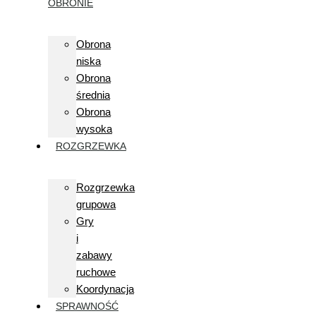
OBRONIE
Obrona
niska
Obrona
średnia
Obrona
wysoka
ROZGRZEWKA
Rozgrzewka
grupowa
Gry
i
zabawy
ruchowe
Koordynacja
SPRAWNOŚĆ