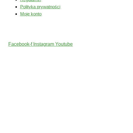
Polityka prywatności
Moje konto
Śledź nas
Facebook-f
Instagram
Youtube
2022 © Wszelkie Prawa Zastrzeżone przez PolskiTrener.pl
Projekt i wykonanie: MultiCreo Agencja Kreatywna