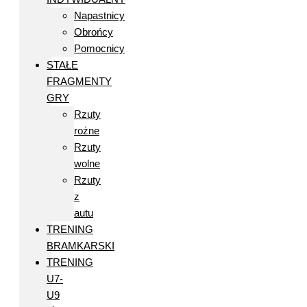
Napastnicy
Obrońcy
Pomocnicy
STAŁE
FRAGMENTY
GRY
Rzuty
rożne
Rzuty
wolne
Rzuty
z
autu
TRENING
BRAMKARSKI
TRENING
U7-
U9