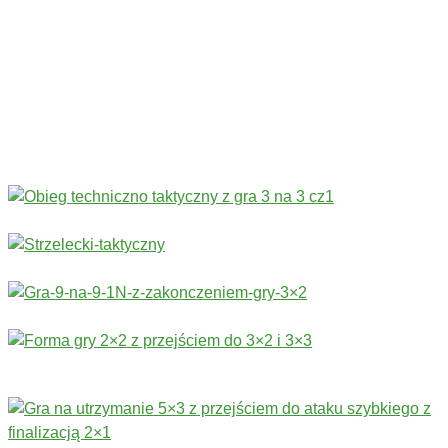
Sprawność fizyczna
›
Technika
›
Taktyka
›
Gry
›
Treningi bramkarskie
›
Stałe fragmenty gry
Więcej ćwiczeń