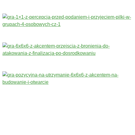
Trenerzy redagujący