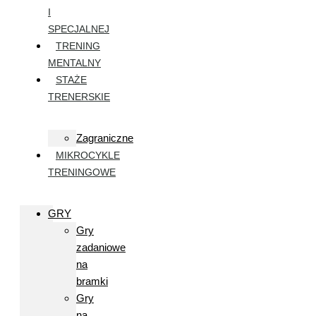
I
SPECJALNEJ
TRENING
MENTALNY
STAŻE
TRENERSKIE
Zagraniczne
MIKROCYKLE
TRENINGOWE
GRY
Gry
zadaniowe
na
bramki
Gry
na