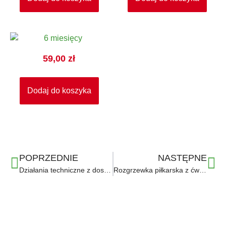
59,00
zł
Dodaj do koszyka
POPRZEDNIE
NASTĘPNE
Działania techniczne z doskonaleniem zwodów, podań i przyjęć piłki: cz.2
Rozgrzewka piłkarska z ćwiczeniami na trenażerach koordynacyjnych z doskonaleniem podań
Ważne linki