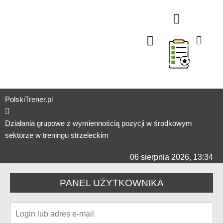
TAKTYKA W ATAKU
TAKTYKA W OBRONIE
SPRAWNOŚĆ FIZYCZNA
TRENING INDYWIDUA
STAŁE FRAGMENT
TRENING BRAMKARSK
TRENING U7-U9 (ŻAKI)
TRENING U4-U6 (PRZEDS
TESTY SPRAWNOŚCI OGÓLNEJ I SPECJALNEJ
TRENING MENTALNY
STAŻE TRENERSKIE
MIKROCYKLE TRENINGO
ORGANIZER
PolskiTrener.pl
Działania grupowe z wymiennością pozycji w środkowym
sektorze w treningu strzeleckim
06 sierpnia 2026, 13:34
PANEL UŻYTKOWNIKA