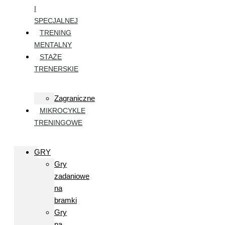
I
SPECJALNEJ
TRENING
MENTALNY
STAŻE
TRENERSKIE
Zagraniczne
MIKROCYKLE
TRENINGOWE
GRY
Gry
zadaniowe
na
bramki
Gry
na