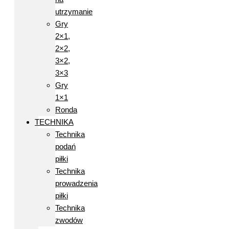
utrzymanie
Gry
2×1,
2×2,
3×2,
3×3
Gry
1×1
Ronda
TECHNIKA
Technika
podań
piłki
Technika
prowadzenia
piłki
Technika
zwodów