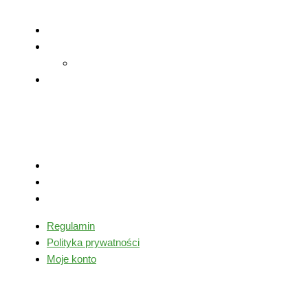
ogólnej i specjalnej
Trening mentalny
Staże trenerskie
Zagraniczne
Mikrocykle
treningowe
Ważne linki
Regulamin
Polityka prywatności
Moje konto
Regulamin
Polityka prywatności
Moje konto
Śledź nas