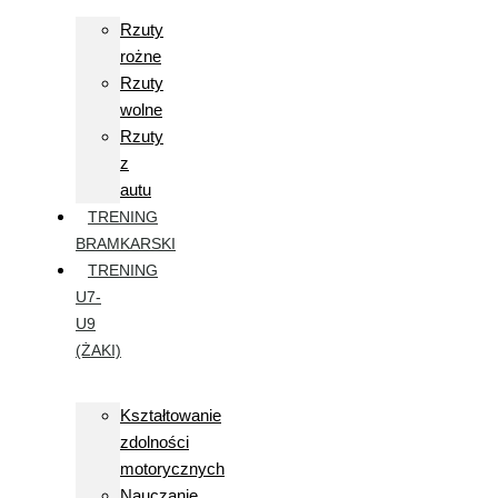
Rzuty
rożne
Rzuty
wolne
Rzuty
z
autu
TRENING
BRAMKARSKI
TRENING
U7-
U9
(ŻAKI)
Kształtowanie
zdolności
motorycznych
Nauczanie