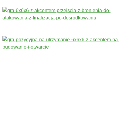
Trenerzy redagujący