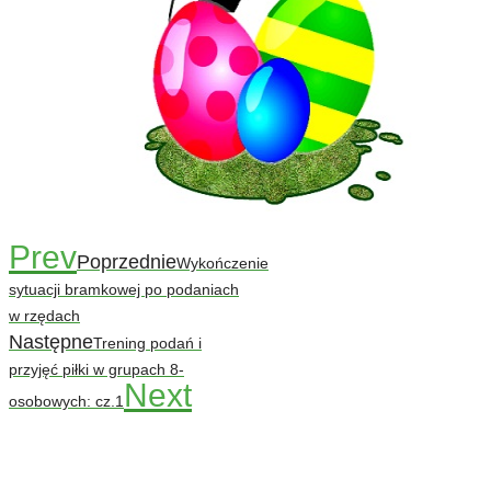
Prev
Poprzednie
Wykończenie
sytuacji bramkowej po podaniach
w rzędach
Następne
Trening podań i
przyjęć piłki w grupach 8-
Next
osobowych: cz.1