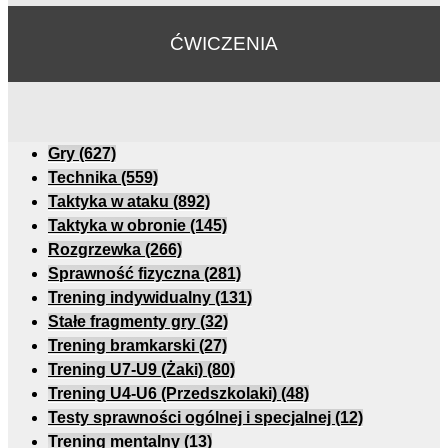
ĆWICZENIA
Gry
(627)
Technika
(559)
Taktyka w ataku
(892)
Taktyka w obronie
(145)
Rozgrzewka
(266)
Sprawność fizyczna
(281)
Trening indywidualny
(131)
Stałe fragmenty gry
(32)
Trening bramkarski
(27)
Trening U7-U9 (Żaki)
(80)
Trening U4-U6 (Przedszkolaki)
(48)
Testy sprawności ogólnej i specjalnej
(12)
Trening mentalny
(13)