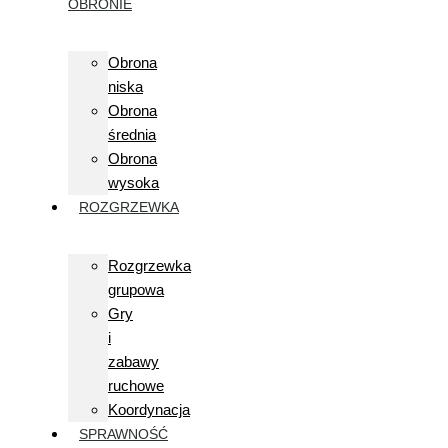
OBRONIE
Obrona
niska
Obrona
średnia
Obrona
wysoka
ROZGRZEWKA
Rozgrzewka
grupowa
Gry
i
zabawy
ruchowe
Koordynacja
SPRAWNOŚĆ