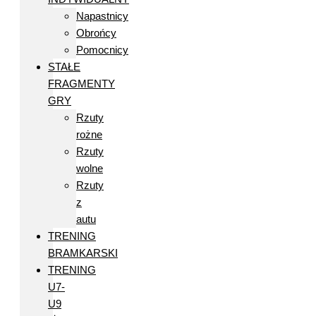
Napastnicy
Obrońcy
Pomocnicy
STAŁE
FRAGMENTY
GRY
Rzuty
rożne
Rzuty
wolne
Rzuty
z
autu
TRENING
BRAMKARSKI
TRENING
U7-
U9