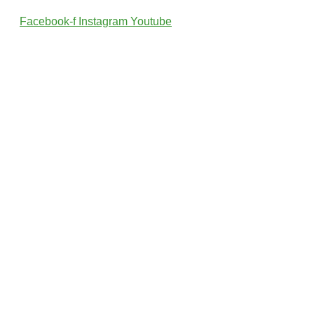
Facebook-f
Instagram
Youtube
2022 © Wszelkie Prawa Zastrzeżone przez PolskiTrener.pl
Projekt i wykonanie: MultiCreo Agencja Kreatywna