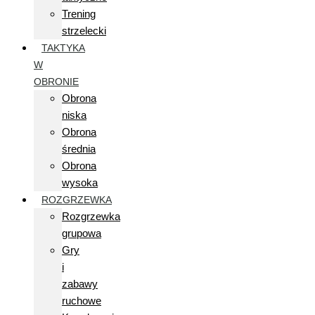
Trening
strzelecki
TAKTYKA
W
OBRONIE
Obrona
niska
Obrona
średnia
Obrona
wysoka
ROZGRZEWKA
Rozgrzewka
grupowa
Gry
i
zabawy
ruchowe