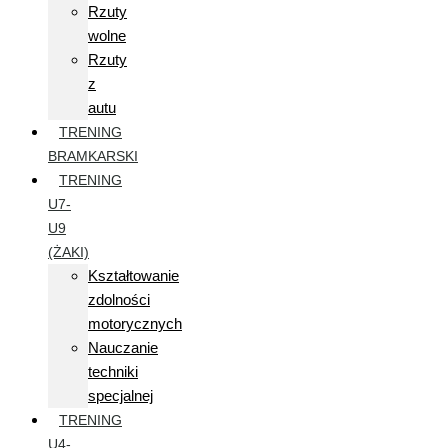
Rzuty
wolne
Rzuty
z
autu
TRENING
BRAMKARSKI
TRENING
U7-
U9
(ŻAKI)
Kształtowanie
zdolności
motorycznych
Nauczanie
techniki
specjalnej
TRENING
U4-