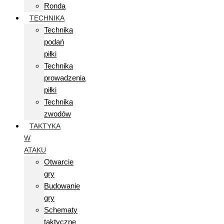
Ronda
TECHNIKA
Technika
podań
piłki
Technika
prowadzenia
piłki
Technika
zwodów
TAKTYKA
W
ATAKU
Otwarcie
gry
Budowanie
gry
Schematy
taktyczne