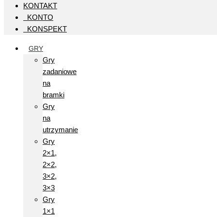
KONTAKT
KONTO
KONSPEKT
GRY
Gry
zadaniowe
na
bramki
Gry
na
utrzymanie
Gry
2×1,
2×2,
3×2,
3×3
Gry
1×1