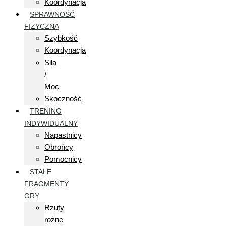
Koordynacja
SPRAWNOŚĆ
FIZYCZNA
Szybkość
Koordynacja
Siła
/
Moc
Skoczność
TRENING
INDYWIDUALNY
Napastnicy
Obrońcy
Pomocnicy
STAŁE
FRAGMENTY
GRY
Rzuty
rożne