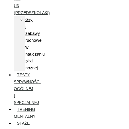
U6
(PRZEDSZKOLAKI)
Gry
i
zabawy
ruchowe
w
nauczaniu
piłki
nożnej
TESTY
SPRAWNOŚCI
OGÓLNEJ
I
SPECJALNEJ
TRENING
MENTALNY
STAŻE