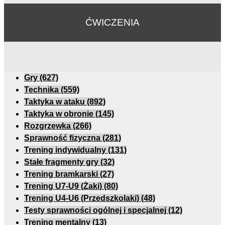
ĆWICZENIA
Gry
(627)
Technika
(559)
Taktyka w ataku
(892)
Taktyka w obronie
(145)
Rozgrzewka
(266)
Sprawność fizyczna
(281)
Trening indywidualny
(131)
Stałe fragmenty gry
(32)
Trening bramkarski
(27)
Trening U7-U9 (Żaki)
(80)
Trening U4-U6 (Przedszkolaki)
(48)
Testy sprawności ogólnej i specjalnej
(12)
Trening mentalny
(13)