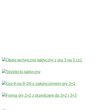
Codziennie nowe ćwiczenia! ›
Rozgrzewka
›
Sprawność fizyczna
›
Technika
›
Taktyka
›
Gry
›
Treningi bramkarskie
›
Stałe fragmenty gry
Więcej ćwiczeń