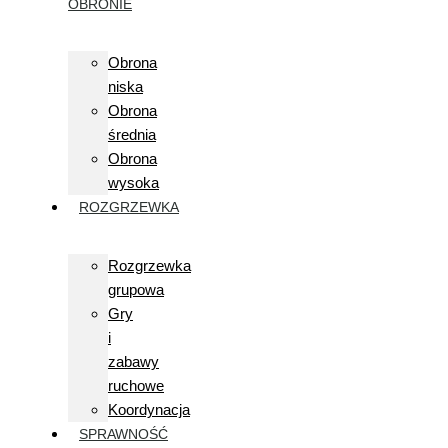
OBRONIE
Obrona
niska
Obrona
średnia
Obrona
wysoka
ROZGRZEWKA
Rozgrzewka
grupowa
Gry
i
zabawy
ruchowe
Koordynacja
SPRAWNOŚĆ