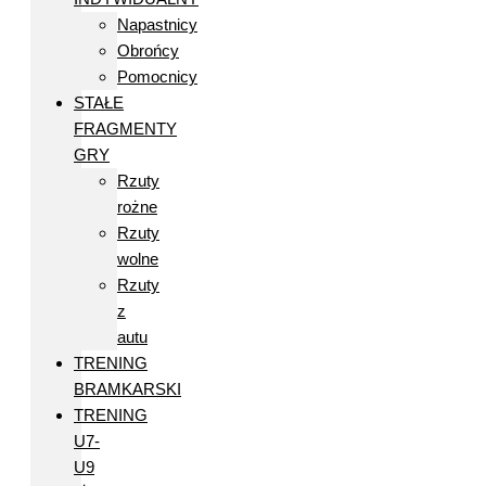
Napastnicy
Obrońcy
Pomocnicy
STAŁE
FRAGMENTY
GRY
Rzuty
rożne
Rzuty
wolne
Rzuty
z
autu
TRENING
BRAMKARSKI
TRENING
U7-
U9