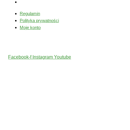
Moje konto
Regulamin
Polityka prywatności
Moje konto
Śledź nas
Facebook-f
Instagram
Youtube
2022 © Wszelkie Prawa Zastrzeżone przez PolskiTrener.pl
Projekt i wykonanie: MultiCreo Agencja Kreatywna