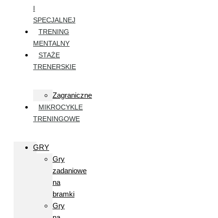
I
SPECJALNEJ
TRENING
MENTALNY
STAŻE
TRENERSKIE
Zagraniczne
MIKROCYKLE
TRENINGOWE
GRY
Gry
zadaniowe
na
bramki
Gry
na