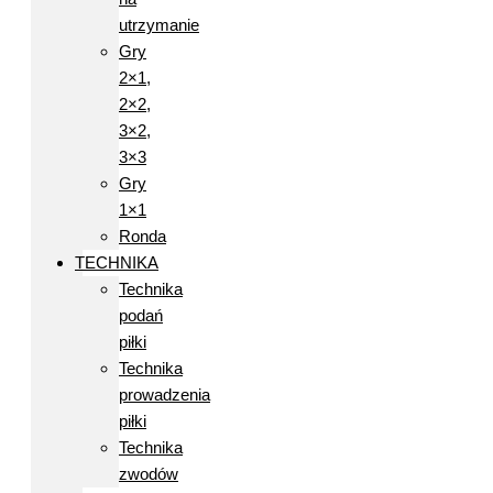
utrzymanie
Gry
2×1,
2×2,
3×2,
3×3
Gry
1×1
Ronda
TECHNIKA
Technika
podań
piłki
Technika
prowadzenia
piłki
Technika
zwodów