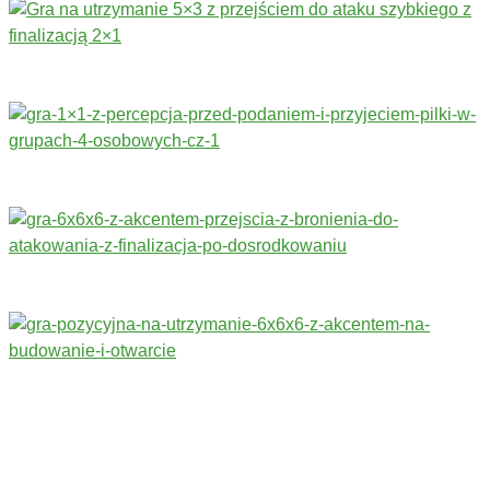
Trenerzy redagujący