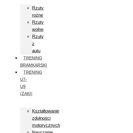
Rzuty
rożne
Rzuty
wolne
Rzuty
z
autu
TRENING
BRAMKARSKI
TRENING
U7-
U9
(ŻAKI)
Kształtowanie
zdolności
motorycznych
Nauczanie