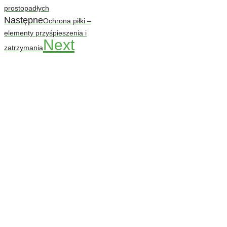
prostopadłych
Następne
Ochrona piłki –
elementy przyśpieszenia i
Next
zatrzymania