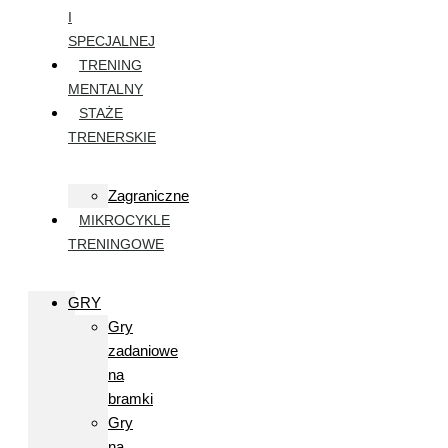
I
SPECJALNEJ
TRENING
MENTALNY
STAŻE
TRENERSKIE
Zagraniczne
MIKROCYKLE
TRENINGOWE
GRY
Gry
zadaniowe
na
bramki
Gry
na