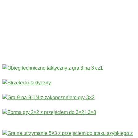
Codziennie nowe ćwiczenia! ›
Rozgrzewka
›
Sprawność fizyczna
›
Technika
›
Taktyka
›
Gry
›
Treningi bramkarskie
›
Stałe fragmenty gry
Więcej ćwiczeń