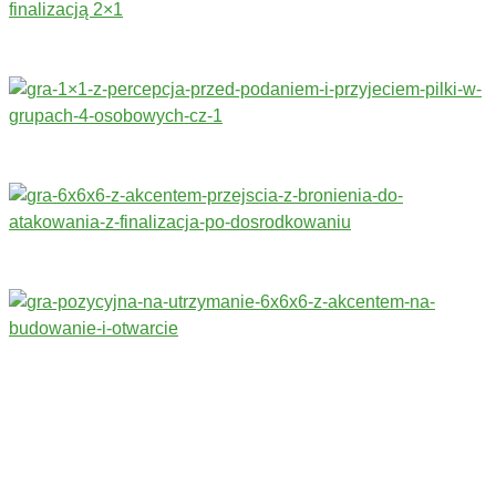
Trenerzy redagujący