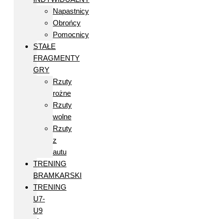
Napastnicy
Obrońcy
Pomocnicy
STAŁE
FRAGMENTY
GRY
Rzuty
rożne
Rzuty
wolne
Rzuty
z
autu
TRENING
BRAMKARSKI
TRENING
U7-
U9