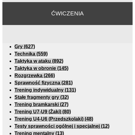
ĆWICZENIA
Gry
(627)
Technika
(559)
Taktyka w ataku
(892)
Taktyka w obronie
(145)
Rozgrzewka
(266)
Sprawność fizyczna
(281)
Trening indywidualny
(131)
Stałe fragmenty gry
(32)
Trening bramkarski
(27)
Trening U7-U9 (Żaki)
(80)
Trening U4-U6 (Przedszkolaki)
(48)
Testy sprawności ogólnej i specjalnej
(12)
Trening mentalny
(13)