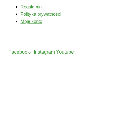
Regulamin
Polityka prywatności
Moje konto
Śledź nas
Facebook-f
Instagram
Youtube
2022 © Wszelkie Prawa Zastrzeżone przez PolskiTrener.pl
Projekt i wykonanie: MultiCreo Agencja Kreatywna