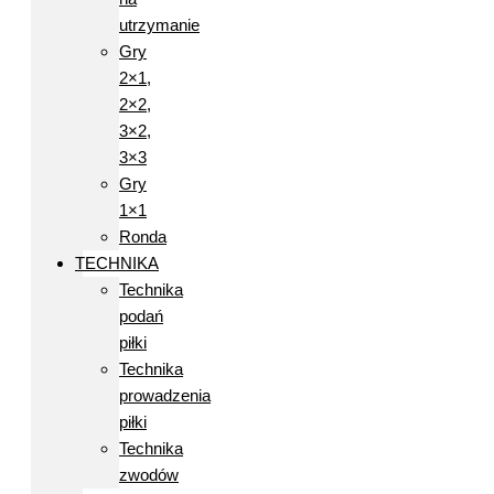
utrzymanie
Gry
2×1,
2×2,
3×2,
3×3
Gry
1×1
Ronda
TECHNIKA
Technika
podań
piłki
Technika
prowadzenia
piłki
Technika
zwodów