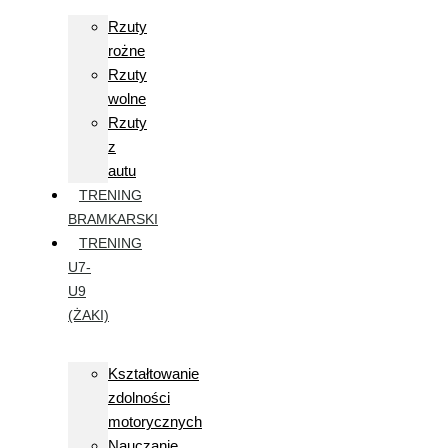
Rzuty
rożne
Rzuty
wolne
Rzuty
z
autu
TRENING
BRAMKARSKI
TRENING
U7-
U9
(ŻAKI)
Kształtowanie
zdolności
motorycznych
Nauczanie