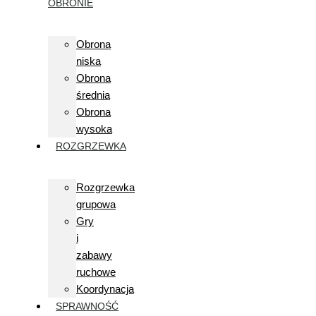
OBRONIE
Obrona
niska
Obrona
średnia
Obrona
wysoka
ROZGRZEWKA
Rozgrzewka
grupowa
Gry
i
zabawy
ruchowe
Koordynacja
SPRAWNOŚĆ