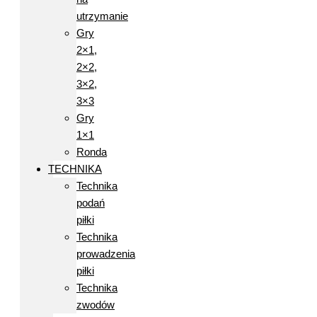
utrzymanie
Gry
2×1,
2×2,
3×2,
3×3
Gry
1×1
Ronda
TECHNIKA
Technika
podań
piłki
Technika
prowadzenia
piłki
Technika
zwodów