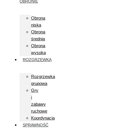
OBRONIE
Obrona
niska
Obrona
średnia
Obrona
wysoka
ROZGRZEWKA
Rozgrzewka
grupowa
Gry
i
zabawy
ruchowe
Koordynacja
SPRAWNOŚĆ