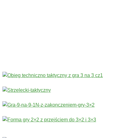
Codziennie nowe ćwiczenia! ›
Rozgrzewka
›
Sprawność fizyczna
›
Technika
›
Taktyka
›
Gry
›
Treningi bramkarskie
›
Stałe fragmenty gry
Więcej ćwiczeń