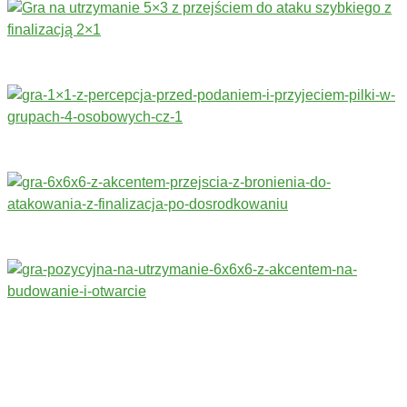
Trenerzy redagujący