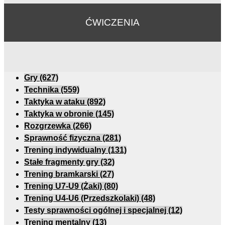
ĆWICZENIA
Gry
(627)
Technika
(559)
Taktyka w ataku
(892)
Taktyka w obronie
(145)
Rozgrzewka
(266)
Sprawność fizyczna
(281)
Trening indywidualny
(131)
Stałe fragmenty gry
(32)
Trening bramkarski
(27)
Trening U7-U9 (Żaki)
(80)
Trening U4-U6 (Przedszkolaki)
(48)
Testy sprawności ogólnej i specjalnej
(12)
Trening mentalny
(13)