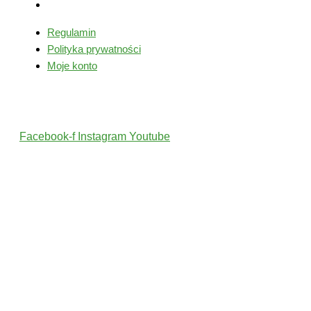
Moje konto
Regulamin
Polityka prywatności
Moje konto
Śledź nas
Facebook-f
Instagram
Youtube
2022 © Wszelkie Prawa Zastrzeżone przez PolskiTrener.pl
Projekt i wykonanie: MultiCreo Agencja Kreatywna