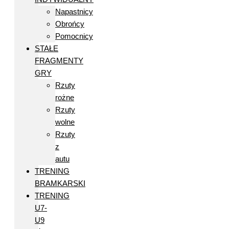
Napastnicy
Obrońcy
Pomocnicy
STAŁE
FRAGMENTY
GRY
Rzuty
rożne
Rzuty
wolne
Rzuty
z
autu
TRENING
BRAMKARSKI
TRENING
U7-
U9