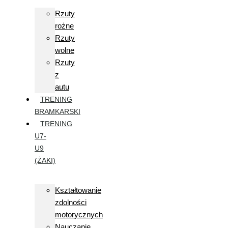
Rzuty
rożne
Rzuty
wolne
Rzuty
z
autu
TRENING
BRAMKARSKI
TRENING
U7-
U9
(ŻAKI)
Kształtowanie
zdolności
motorycznych
Nauczanie