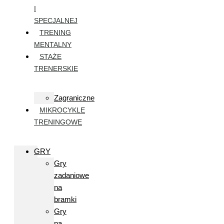
I
SPECJALNEJ
TRENING
MENTALNY
STAŻE
TRENERSKIE
Zagraniczne
MIKROCYKLE
TRENINGOWE
GRY
Gry
zadaniowe
na
bramki
Gry
na