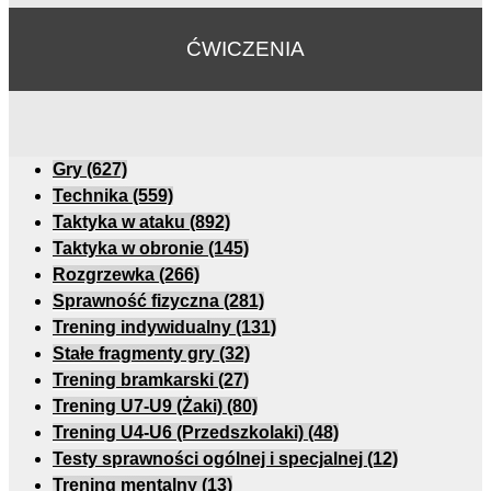
ĆWICZENIA
Gry
(627)
Technika
(559)
Taktyka w ataku
(892)
Taktyka w obronie
(145)
Rozgrzewka
(266)
Sprawność fizyczna
(281)
Trening indywidualny
(131)
Stałe fragmenty gry
(32)
Trening bramkarski
(27)
Trening U7-U9 (Żaki)
(80)
Trening U4-U6 (Przedszkolaki)
(48)
Testy sprawności ogólnej i specjalnej
(12)
Trening mentalny
(13)