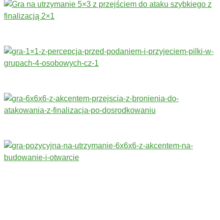
Trenerzy redagujący