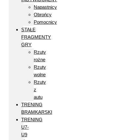
Napastnicy
Obrońcy
Pomocnicy
STAŁE
FRAGMENTY
GRY
Rzuty
rożne
Rzuty
wolne
Rzuty
z
autu
TRENING
BRAMKARSKI
TRENING
U7-
U9