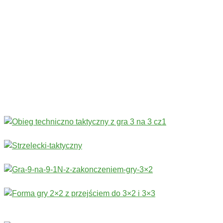
Codziennie nowe ćwiczenia! ›
Rozgrzewka
›
Sprawność fizyczna
›
Technika
›
Taktyka
›
Gry
›
Treningi bramkarskie
›
Stałe fragmenty gry
Więcej ćwiczeń