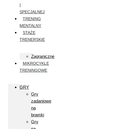
I
SPECJALNEJ
TRENING
MENTALNY
STAŻE
TRENERSKIE
Zagraniczne
MIKROCYKLE
TRENINGOWE
GRY
Gry
zadaniowe
na
bramki
Gry
na