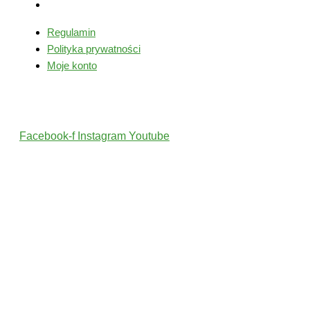
Moje konto
Regulamin
Polityka prywatności
Moje konto
Śledź nas
Facebook-f
Instagram
Youtube
2022 © Wszelkie Prawa Zastrzeżone przez PolskiTrener.pl
Projekt i wykonanie: MultiCreo Agencja Kreatywna