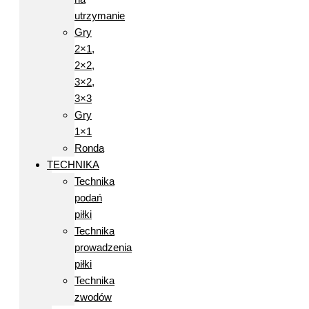
utrzymanie
Gry
2×1,
2×2,
3×2,
3×3
Gry
1×1
Ronda
TECHNIKA
Technika
podań
piłki
Technika
prowadzenia
piłki
Technika
zwodów