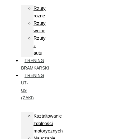
Rzuty
rożne
Rzuty
wolne
Rzuty
z
autu
TRENING
BRAMKARSKI
TRENING
U7-
U9
(ŻAKI)
Kształtowanie
zdolności
motorycznych
Nauczanie