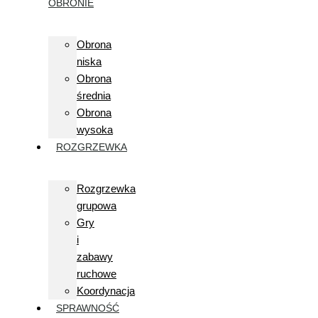
OBRONIE
Obrona
niska
Obrona
średnia
Obrona
wysoka
ROZGRZEWKA
Rozgrzewka
grupowa
Gry
i
zabawy
ruchowe
Koordynacja
SPRAWNOŚĆ