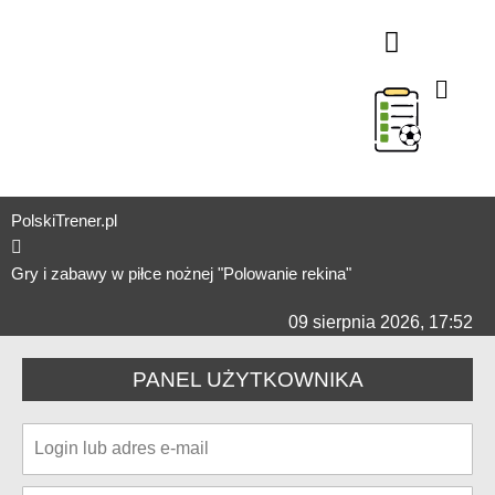
TAKTYKA W ATAKU
TAKTYKA W OBRONIE
SPRAWNOŚĆ FIZYCZNA
TRENING INDYWIDUA
STAŁE FRAGMENT
TRENING BRAMKARSK
TRENING U7-U9 (ŻAKI)
TRENING U4-U6 (PRZEDS
TESTY SPRAWNOŚCI OGÓLNEJ I SPECJALNEJ
TRENING MENTALNY
STAŻE TRENERSKIE
MIKROCYKLE TRENINGO
ORGANIZER
PolskiTrener.pl
Gry i zabawy w piłce nożnej "Polowanie rekina"
09 sierpnia 2026, 17:52
PANEL UŻYTKOWNIKA