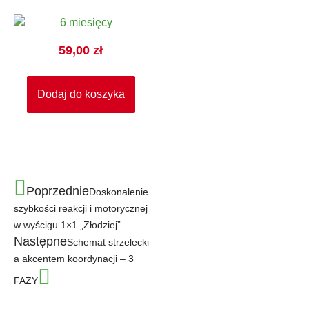
59,00
zł
Dodaj do koszyka
Poprzednie
Doskonalenie
szybkości reakcji i motorycznej
w wyścigu 1×1 „Złodziej”
Następne
Schemat strzelecki
a akcentem koordynacji – 3
FAZY