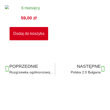
59,00
zł
Dodaj do koszyka
POPRZEDNIE
NASTĘPNE
Rozgrzewka ogólnorozwojowa dosk. podania zew/wew.częścią stopy
Polska 2:0 Bułgaria
Ważne linki