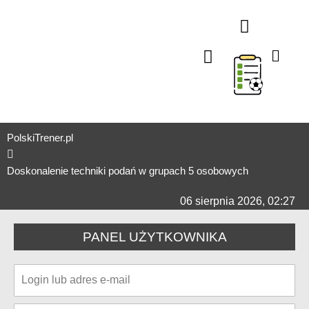
TAKTYKA W ATAKU
TAKTYKA W OBRONIE
SPRAWNOŚĆ FIZYCZNA
TRENING INDYWIDUA
STAŁE FRAGMENT
TRENING BRAMKARSK
TRENING U7-U9 (ŻAKI)
TRENING U4-U6 (PRZEDS
TESTY SPRAWNOŚCI OGÓLNEJ I SPECJALNEJ
TRENING MENTALNY
STAŻE TRENERSKIE
MIKROCYKLE TRENINGO
ORGANIZER
PolskiTrener.pl
Doskonalenie techniki podań w grupach 5 osobowych
06 sierpnia 2026, 02:27
PANEL UŻYTKOWNIKA