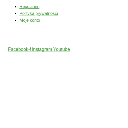
Regulamin
Polityka prywatności
Moje konto
Śledź nas
Facebook-f
Instagram
Youtube
2022 © Wszelkie Prawa Zastrzeżone przez PolskiTrener.pl
Projekt i wykonanie: MultiCreo Agencja Kreatywna