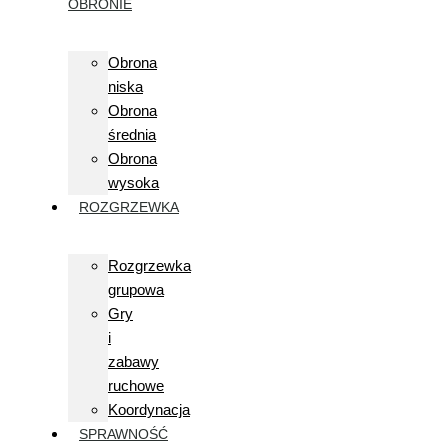
OBRONIE
Obrona
niska
Obrona
średnia
Obrona
wysoka
ROZGRZEWKA
Rozgrzewka
grupowa
Gry
i
zabawy
ruchowe
Koordynacja
SPRAWNOŚĆ