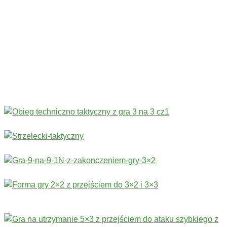
Codziennie nowe ćwiczenia! ›
Rozgrzewka
›
Sprawność fizyczna
›
Technika
›
Taktyka
›
Gry
›
Treningi bramkarskie
›
Stałe fragmenty gry
Więcej ćwiczeń