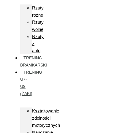
Rzuty
rożne
Rzuty
wolne
Rzuty
z
autu
TRENING
BRAMKARSKI
TRENING
U7-
U9
(ŻAKI)
Kształtowanie
zdolności
motorycznych
Nauczanie