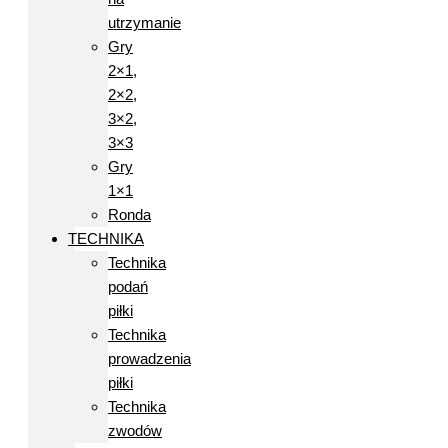
utrzymanie
Gry
2×1,
2×2,
3×2,
3×3
Gry
1×1
Ronda
TECHNIKA
Technika
podań
piłki
Technika
prowadzenia
piłki
Technika
zwodów