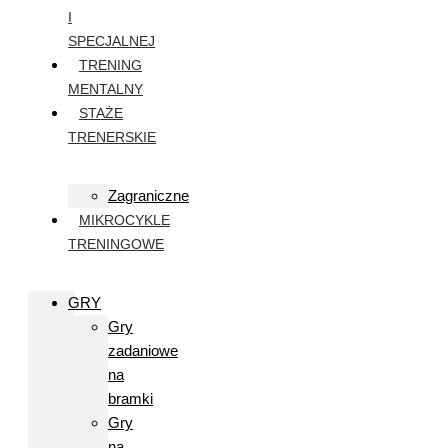
I
SPECJALNEJ
TRENING
MENTALNY
STAŻE
TRENERSKIE
Zagraniczne
MIKROCYKLE
TRENINGOWE
GRY
Gry
zadaniowe
na
bramki
Gry
na