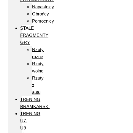
Napastnicy
Obrońcy
Pomocnicy
STAŁE
FRAGMENTY
GRY
Rzuty
rożne
Rzuty
wolne
Rzuty
z
autu
TRENING
BRAMKARSKI
TRENING
U7-
U9