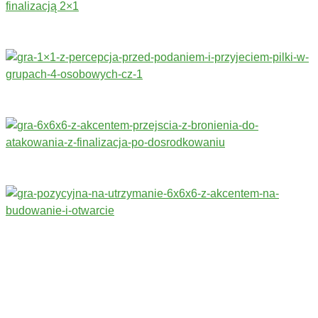
Trenerzy redagujący