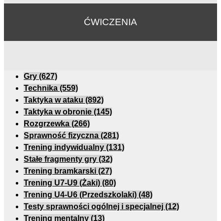
ĆWICZENIA
Gry
(627)
Technika
(559)
Taktyka w ataku
(892)
Taktyka w obronie
(145)
Rozgrzewka
(266)
Sprawność fizyczna
(281)
Trening indywidualny
(131)
Stałe fragmenty gry
(32)
Trening bramkarski
(27)
Trening U7-U9 (Żaki)
(80)
Trening U4-U6 (Przedszkolaki)
(48)
Testy sprawności ogólnej i specjalnej
(12)
Trening mentalny
(13)