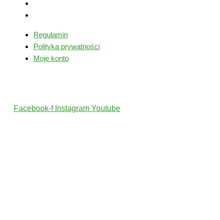
Polityka prywatności
Moje konto
Regulamin
Polityka prywatności
Moje konto
Śledź nas
Facebook-f
Instagram
Youtube
2022 © Wszelkie Prawa Zastrzeżone przez PolskiTrener.pl
Projekt i wykonanie: MultiCreo Agencja Kreatywna