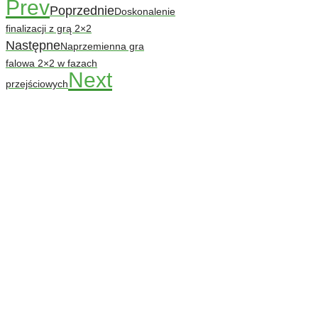
Prev
Poprzednie
Doskonalenie
finalizacji z grą 2×2
Następne
Naprzemienna gra
falowa 2×2 w fazach
Next
przejściowych