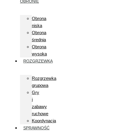
OBRONIE
Obrona
niska
Obrona
średnia
Obrona
wysoka
ROZGRZEWKA
Rozgrzewka
grupowa
Gry
i
zabawy
ruchowe
Koordynacja
SPRAWNOŚĆ