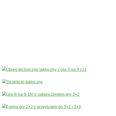
Codziennie nowe ćwiczenia! ›
Rozgrzewka
›
Sprawność fizyczna
›
Technika
›
Taktyka
›
Gry
›
Treningi bramkarskie
›
Stałe fragmenty gry
Więcej ćwiczeń