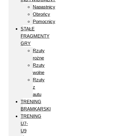
Napastnicy
Obrońcy
Pomocnicy
STAŁE
FRAGMENTY
GRY
Rzuty
rożne
Rzuty
wolne
Rzuty
z
autu
TRENING
BRAMKARSKI
TRENING
U7-
U9