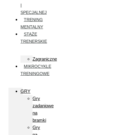
I
SPECJALNEJ
TRENING
MENTALNY
STAŻE
TRENERSKIE
Zagraniczne
MIKROCYKLE
TRENINGOWE
GRY
Gry
zadaniowe
na
bramki
Gry
na