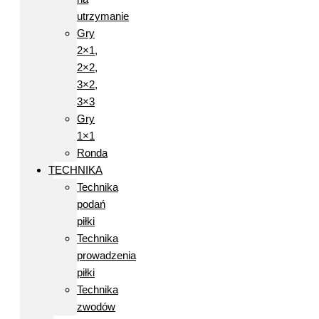
utrzymanie
Gry
2×1,
2×2,
3×2,
3×3
Gry
1×1
Ronda
TECHNIKA
Technika
podań
piłki
Technika
prowadzenia
piłki
Technika
zwodów