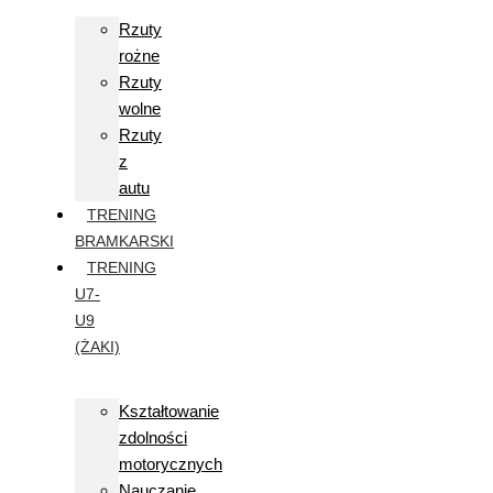
Rzuty
rożne
Rzuty
wolne
Rzuty
z
autu
TRENING
BRAMKARSKI
TRENING
U7-
U9
(ŻAKI)
Kształtowanie
zdolności
motorycznych
Nauczanie