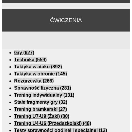
ĆWICZENIA
Gry
(627)
Technika
(559)
Taktyka w ataku
(892)
Taktyka w obronie
(145)
Rozgrzewka
(266)
Sprawność fizyczna
(281)
Trening indywidualny
(131)
Stałe fragmenty gry
(32)
Trening bramkarski
(27)
Trening U7-U9 (Żaki)
(80)
Trening U4-U6 (Przedszkolaki)
(48)
Testy sprawności ogólnej i specjalnej
(12)