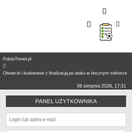
TAKTYKA W ATAKU
TAKTYKA W OBRONIE
SPRAWNOŚĆ FIZYCZNA
TRENING INDYWIDUA
STAŁE FRAGMENT
TRENING BRAMKARSK
TRENING U7-U9 (ŻAKI)
TRENING U4-U6 (PRZEDS
TESTY SPRAWNOŚCI OGÓLNEJ I SPECJALNEJ
TRENING MENTALNY
STAŻE TRENERSKIE
MIKROCYKLE TRENINGO
ORGANIZER
PolskiTrener.pl
Otwarcie i budowanie z finalizacją po ataku w bocznym sektorze
06 sierpnia 2026, 17:31
PANEL UŻYTKOWNIKA