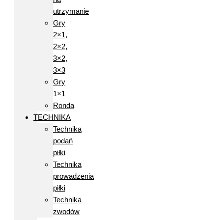
utrzymanie
Gry
2×1,
2×2,
3×2,
3×3
Gry
1×1
Ronda
TECHNIKA
Technika
podań
piłki
Technika
prowadzenia
piłki
Technika
zwodów