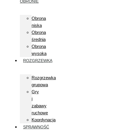
OBRONIE
Obrona
niska
Obrona
średnia
Obrona
wysoka
ROZGRZEWKA
Rozgrzewka
grupowa
Gry
i
zabawy
ruchowe
Koordynacja
SPRAWNOŚĆ