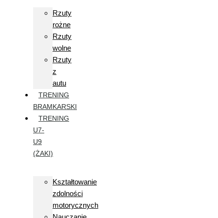
Rzuty
rożne
Rzuty
wolne
Rzuty
z
autu
TRENING
BRAMKARSKI
TRENING
U7-
U9
(ŻAKI)
Kształtowanie
zdolności
motorycznych
Nauczanie