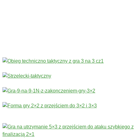
Sprawność fizyczna
›
Technika
›
Taktyka
›
Gry
›
Treningi bramkarskie
›
Stałe fragmenty gry
Więcej ćwiczeń