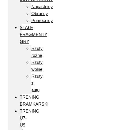
Napastnicy
Obrońcy
Pomocnicy
STAŁE
FRAGMENTY
GRY
Rzuty
rożne
Rzuty
wolne
Rzuty
z
autu
TRENING
BRAMKARSKI
TRENING
U7-
U9