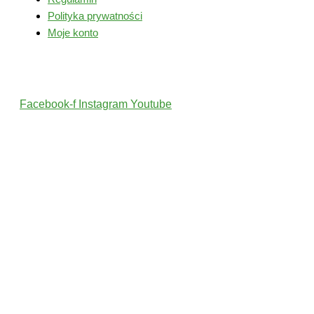
Polityka prywatności
Moje konto
Śledź nas
Facebook-f
Instagram
Youtube
2022 © Wszelkie Prawa Zastrzeżone przez PolskiTrener.pl
Projekt i wykonanie: MultiCreo Agencja Kreatywna