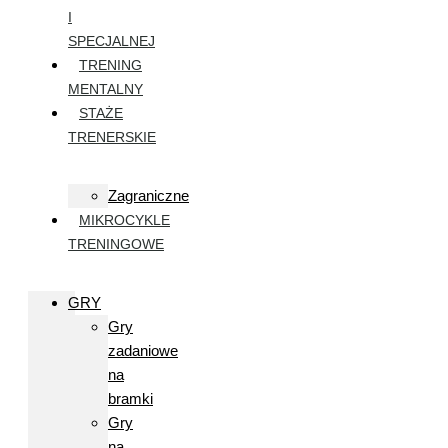
I
SPECJALNEJ
TRENING
MENTALNY
STAŻE
TRENERSKIE
Zagraniczne
MIKROCYKLE
TRENINGOWE
GRY
Gry
zadaniowe
na
bramki
Gry
na