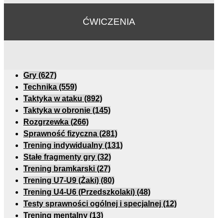
ĆWICZENIA
Gry
(627)
Technika
(559)
Taktyka w ataku
(892)
Taktyka w obronie
(145)
Rozgrzewka
(266)
Sprawność fizyczna
(281)
Trening indywidualny
(131)
Stałe fragmenty gry
(32)
Trening bramkarski
(27)
Trening U7-U9 (Żaki)
(80)
Trening U4-U6 (Przedszkolaki)
(48)
Testy sprawności ogólnej i specjalnej
(12)
Trening mentalny
(13)