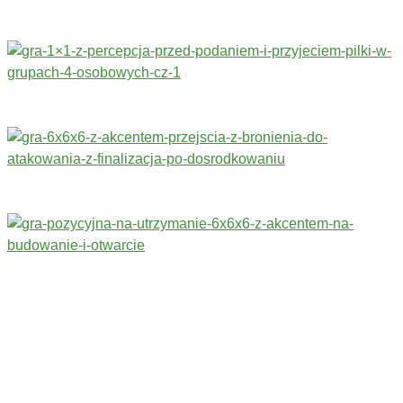
Trenerzy redagujący