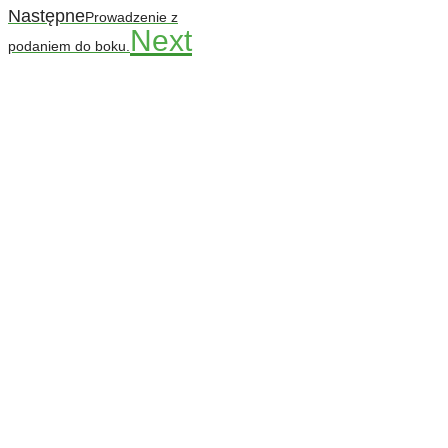
Następne
Prowadzenie z
Next
podaniem do boku.
Codziennie nowe ćwiczenia! ›
Rozgrzewka
›