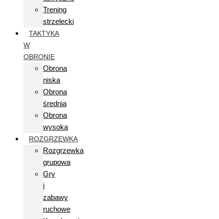
Trening
strzelecki
TAKTYKA
W
OBRONIE
Obrona
niska
Obrona
średnia
Obrona
wysoka
ROZGRZEWKA
Rozgrzewka
grupowa
Gry
i
zabawy
ruchowe