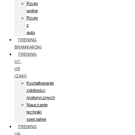
Rzuty
wolne
Rzuty
z
autu
TRENING
BRAMKARSKI
TRENING
U7-
U9
(ŻAKI)
Kształtowanie
zdolności
motorycznych
Nauczanie
techniki
specjalnej
TRENING
U4-