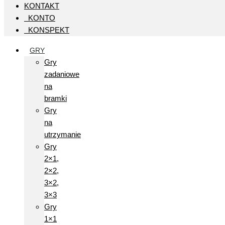
KONTAKT
KONTO
KONSPEKT
GRY
Gry
zadaniowe
na
bramki
Gry
na
utrzymanie
Gry
2×1,
2×2,
3×2,
3×3
Gry
1×1