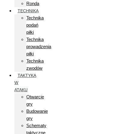
Ronda
TECHNIKA
Technika
podań
piłki
Technika
prowadzenia
piłki
Technika
zwodów
TAKTYKA
W
ATAKU
Otwarcie
gry
Budowanie
gry
Schematy
taktyczne