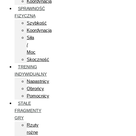
Koordynacja
SPRAWNOŚĆ
FIZYCZNA
Szybkość
Koordynacja
Siła
/
Moc
Skoczność
TRENING
INDYWIDUALNY
Napastnicy
Obrońcy
Pomocnicy
STAŁE
FRAGMENTY
GRY
Rzuty
rożne