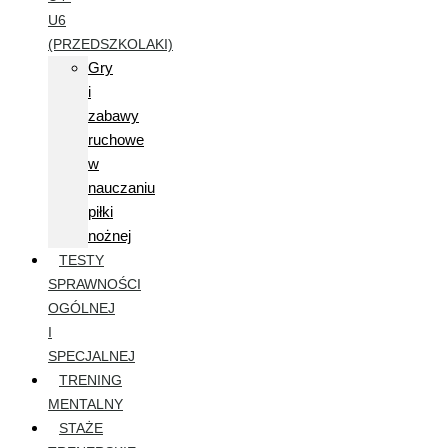
U6
(PRZEDSZKOLAKI)
Gry
i
zabawy
ruchowe
w
nauczaniu
piłki
nożnej
TESTY
SPRAWNOŚCI
OGÓLNEJ
I
SPECJALNEJ
TRENING
MENTALNY
STAŻE