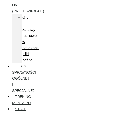
U6
(PRZEDSZKOLAKI)
Gry
i
zabawy
ruchowe
w
nauczaniu
piłki
nożnej
TESTY
SPRAWNOŚCI
OGÓLNEJ
I
SPECJALNEJ
TRENING
MENTALNY
STAŻE