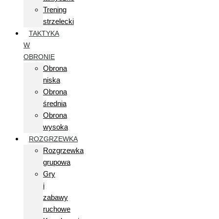
Trening
strzelecki
TAKTYKA
W
OBRONIE
Obrona
niska
Obrona
średnia
Obrona
wysoka
ROZGRZEWKA
Rozgrzewka
grupowa
Gry
i
zabawy
ruchowe