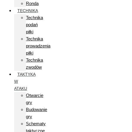
Ronda
TECHNIKA
Technika
podań
piłki
Technika
prowadzenia
piłki
Technika
zwodów
TAKTYKA
W
ATAKU
Otwarcie
gry
Budowanie
gry
Schematy
taktyczne