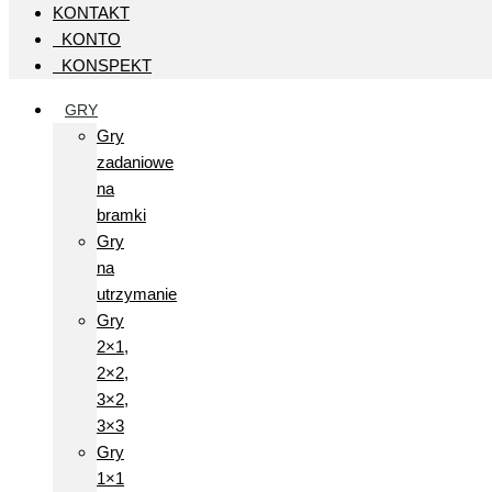
KONTAKT
KONTO
KONSPEKT
GRY
Gry
zadaniowe
na
bramki
Gry
na
utrzymanie
Gry
2×1,
2×2,
3×2,
3×3
Gry
1×1