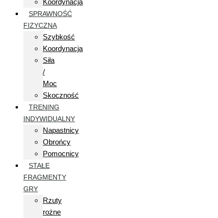
Koordynacja
SPRAWNOŚĆ
FIZYCZNA
Szybkość
Koordynacja
Siła
/
Moc
Skoczność
TRENING
INDYWIDUALNY
Napastnicy
Obrońcy
Pomocnicy
STAŁE
FRAGMENTY
GRY
Rzuty
rożne