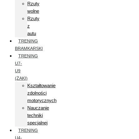
Rzuty
wolne
Rzuty
z
autu
TRENING
BRAMKARSKI
TRENING
U7-
U9
(ŻAKI)
Kształtowanie
zdolności
motorycznych
Nauczanie
techniki
specjalnej
TRENING
U4-