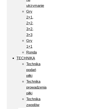
utrzymanie
Gry
2×1,
2×2,
3×2,
3×3
Gry
1×1
Ronda
TECHNIKA
Technika
podań
piłki
Technika
prowadzenia
piłki
Technika
zwodów