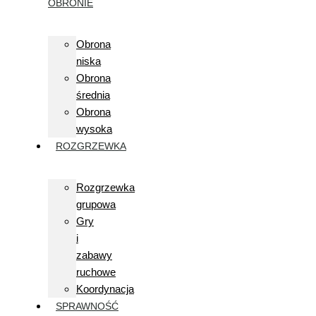
OBRONIE
Obrona
niska
Obrona
średnia
Obrona
wysoka
ROZGRZEWKA
Rozgrzewka
grupowa
Gry
i
zabawy
ruchowe
Koordynacja
SPRAWNOŚĆ