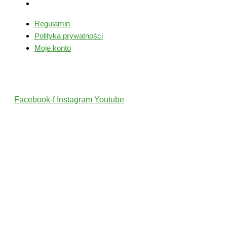
Moje konto
Regulamin
Polityka prywatności
Moje konto
Śledź nas
Facebook-f
Instagram
Youtube
2022 © Wszelkie Prawa Zastrzeżone przez PolskiTrener.pl
Projekt i wykonanie: MultiCreo Agencja Kreatywna