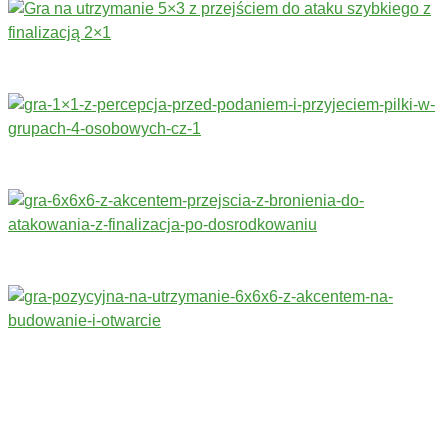
Trenerzy redagujący