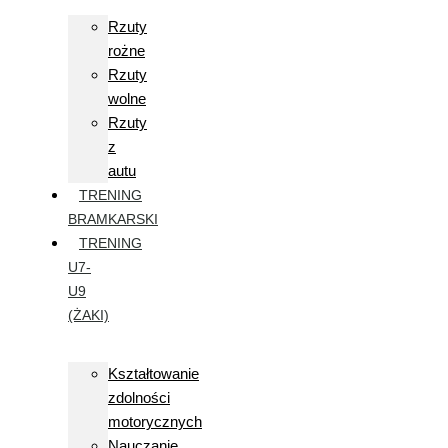
Rzuty
rożne
Rzuty
wolne
Rzuty
z
autu
TRENING
BRAMKARSKI
TRENING
U7-
U9
(ŻAKI)
Kształtowanie
zdolności
motorycznych
Nauczanie