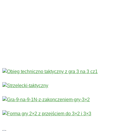
Codziennie nowe ćwiczenia! ›
Rozgrzewka
›
Sprawność fizyczna
›
Technika
›
Taktyka
›
Gry
›
Treningi bramkarskie
›
Stałe fragmenty gry
Więcej ćwiczeń