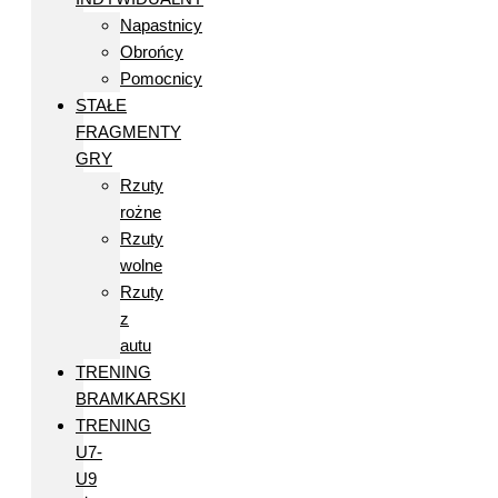
Napastnicy
Obrońcy
Pomocnicy
STAŁE
FRAGMENTY
GRY
Rzuty
rożne
Rzuty
wolne
Rzuty
z
autu
TRENING
BRAMKARSKI
TRENING
U7-
U9