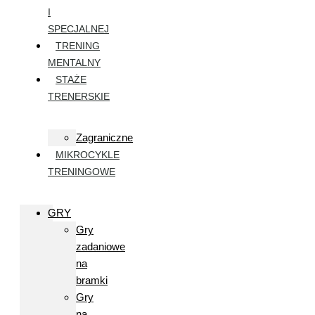
I
SPECJALNEJ
TRENING
MENTALNY
STAŻE
TRENERSKIE
Zagraniczne
MIKROCYKLE
TRENINGOWE
GRY
Gry
zadaniowe
na
bramki
Gry
na