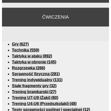
ĆWICZENIA
Gry
(627)
Technika
(559)
Taktyka w ataku
(892)
Taktyka w obronie
(145)
Rozgrzewka
(266)
Sprawność fizyczna
(281)
Trening indywidualny
(131)
Stałe fragmenty gry
(32)
Trening bramkarski
(27)
Trening U7-U9 (Żaki)
(80)
Trening U4-U6 (Przedszkolaki)
(48)
Testy sprawności ogólnej i specjalnej
(12)