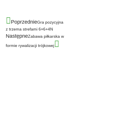
Poprzednie
Gra pozycyjna
z trzema strefami 6×6+4N
Następne
Zabawa piłkarska w
formie rywalizacji trójkowej
Ważne linki
Regulamin
Polityka prywatności
Moje konto