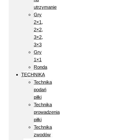
utrzymanie
Gry
2×1,
2×2,
3×2,
3×3
Gry
1×1
Ronda
TECHNIKA
Technika
podań
piłki
Technika
prowadzenia
piłki
Technika
zwodów