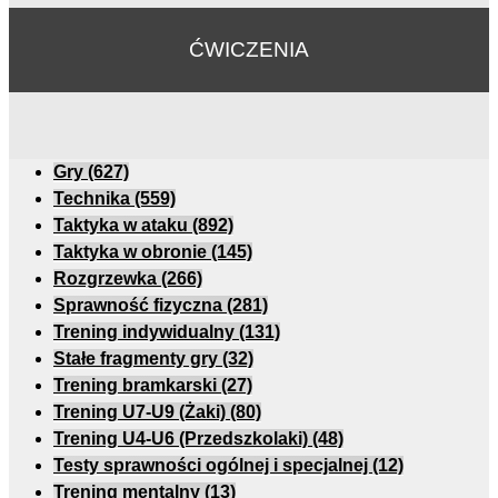
ĆWICZENIA
Gry
(627)
Technika
(559)
Taktyka w ataku
(892)
Taktyka w obronie
(145)
Rozgrzewka
(266)
Sprawność fizyczna
(281)
Trening indywidualny
(131)
Stałe fragmenty gry
(32)
Trening bramkarski
(27)
Trening U7-U9 (Żaki)
(80)
Trening U4-U6 (Przedszkolaki)
(48)
Testy sprawności ogólnej i specjalnej
(12)
Trening mentalny
(13)