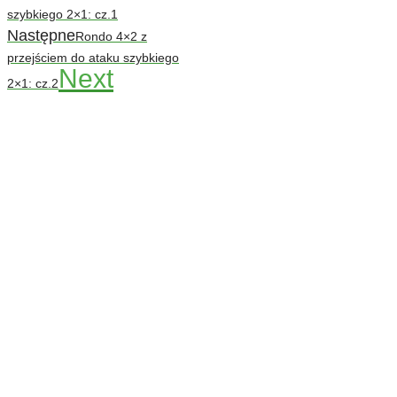
szybkiego 2×1: cz.1
Następne
Rondo 4×2 z
przejściem do ataku szybkiego
Next
2×1: cz.2