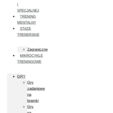
I
SPECJALNEJ
TRENING
MENTALNY
STAŻE
TRENERSKIE
Zagraniczne
MIKROCYKLE
TRENINGOWE
GRY
Gry
zadaniowe
na
bramki
Gry
na