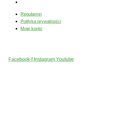
Moje konto
Regulamin
Polityka prywatności
Moje konto
Śledź nas
Facebook-f
Instagram
Youtube
2022 © Wszelkie Prawa Zastrzeżone przez PolskiTrener.pl
Projekt i wykonanie: MultiCreo Agencja Kreatywna