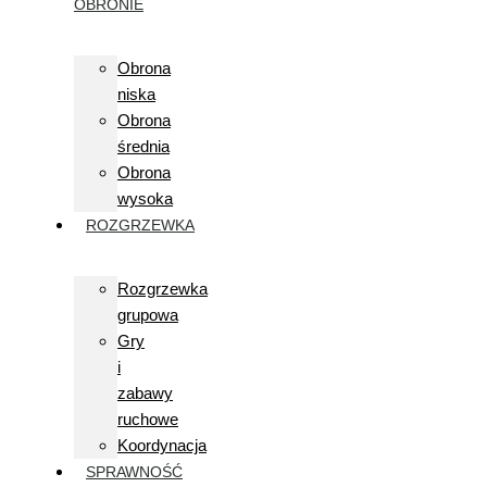
OBRONIE
Obrona
niska
Obrona
średnia
Obrona
wysoka
ROZGRZEWKA
Rozgrzewka
grupowa
Gry
i
zabawy
ruchowe
Koordynacja
SPRAWNOŚĆ