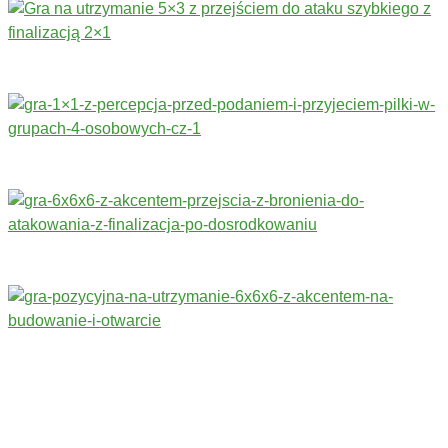
Trenerzy redagujący