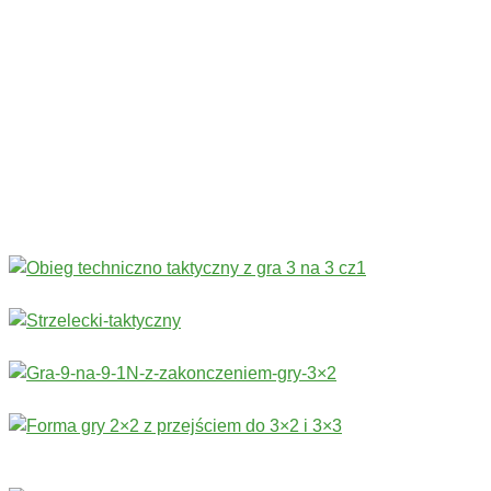
Codziennie nowe ćwiczenia! ›
Rozgrzewka
›
Sprawność fizyczna
›
Technika
›
Taktyka
›
Gry
›
Treningi bramkarskie
›
Stałe fragmenty gry
Więcej ćwiczeń