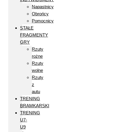
Napastnicy
Obrońcy
Pomocnicy
STAŁE
FRAGMENTY
GRY
Rzuty
rożne
Rzuty
wolne
Rzuty
z
autu
TRENING
BRAMKARSKI
TRENING
U7-
U9