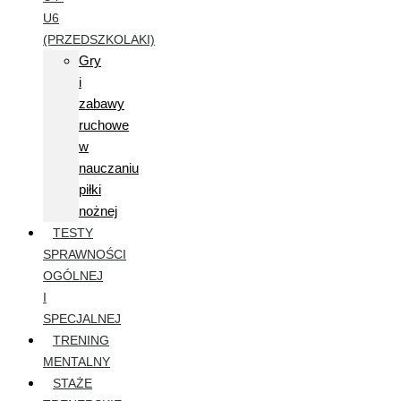
U6
(PRZEDSZKOLAKI)
Gry
i
zabawy
ruchowe
w
nauczaniu
piłki
nożnej
TESTY
SPRAWNOŚCI
OGÓLNEJ
I
SPECJALNEJ
TRENING
MENTALNY
STAŻE