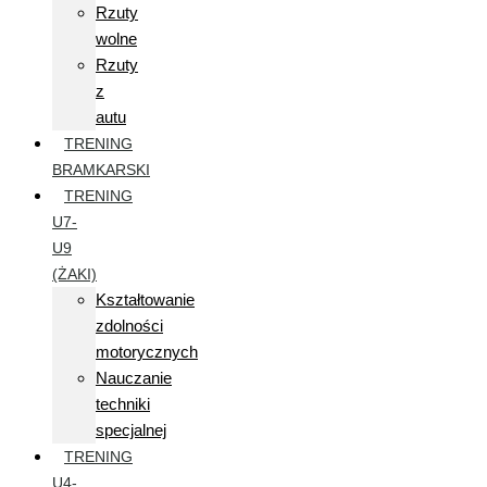
Rzuty
wolne
Rzuty
z
autu
TRENING
BRAMKARSKI
TRENING
U7-
U9
(ŻAKI)
Kształtowanie
zdolności
motorycznych
Nauczanie
techniki
specjalnej
TRENING
U4-