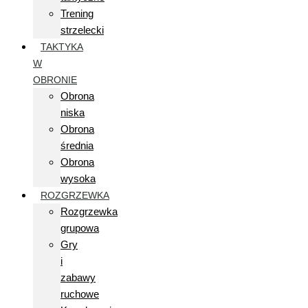
Trening
strzelecki
TAKTYKA
W
OBRONIE
Obrona
niska
Obrona
średnia
Obrona
wysoka
ROZGRZEWKA
Rozgrzewka
grupowa
Gry
i
zabawy
ruchowe