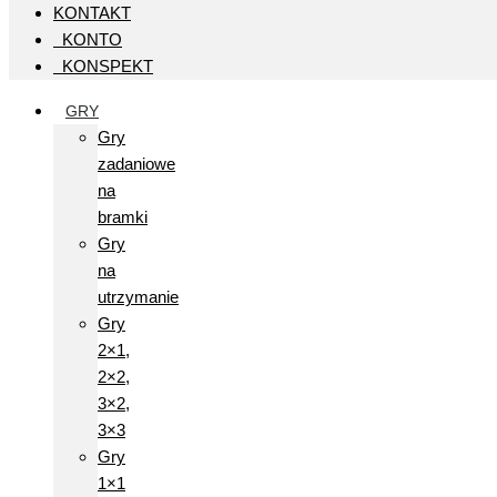
KONTAKT
KONTO
KONSPEKT
GRY
Gry
zadaniowe
na
bramki
Gry
na
utrzymanie
Gry
2×1,
2×2,
3×2,
3×3
Gry
1×1