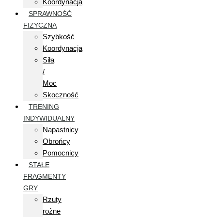
Koordynacja
SPRAWNOŚĆ
FIZYCZNA
Szybkość
Koordynacja
Siła
/
Moc
Skoczność
TRENING
INDYWIDUALNY
Napastnicy
Obrońcy
Pomocnicy
STAŁE
FRAGMENTY
GRY
Rzuty
rożne