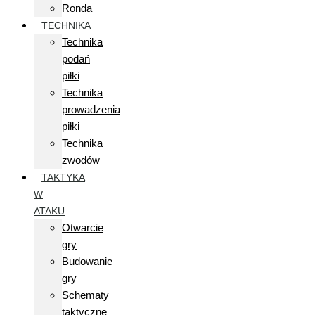
Ronda
TECHNIKA
Technika
podań
piłki
Technika
prowadzenia
piłki
Technika
zwodów
TAKTYKA
W
ATAKU
Otwarcie
gry
Budowanie
gry
Schematy
taktyczne