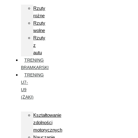
Rzuty
rożne
Rzuty
wolne
Rzuty
z
autu
TRENING
BRAMKARSKI
TRENING
U7-
U9
(ŻAKI)
Kształtowanie
zdolności
motorycznych
Nauczanie