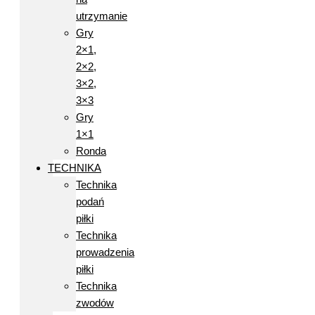
utrzymanie
Gry
2×1,
2×2,
3×2,
3×3
Gry
1×1
Ronda
TECHNIKA
Technika
podań
piłki
Technika
prowadzenia
piłki
Technika
zwodów