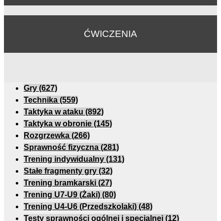
ĆWICZENIA
Gry
(627)
Technika
(559)
Taktyka w ataku
(892)
Taktyka w obronie
(145)
Rozgrzewka
(266)
Sprawność fizyczna
(281)
Trening indywidualny
(131)
Stałe fragmenty gry
(32)
Trening bramkarski
(27)
Trening U7-U9 (Żaki)
(80)
Trening U4-U6 (Przedszkolaki)
(48)
Testy sprawności ogólnej i specjalnej
(12)