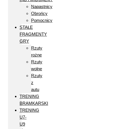
Napastnicy
Obrońcy
Pomocnicy
STAŁE
FRAGMENTY
GRY
Rzuty
rożne
Rzuty
wolne
Rzuty
z
autu
TRENING
BRAMKARSKI
TRENING
U7-
U9