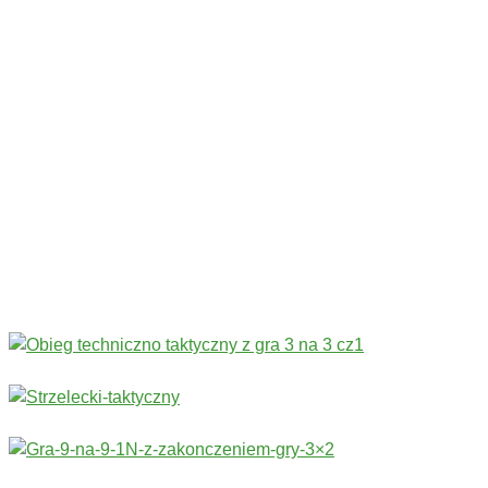
Codziennie nowe ćwiczenia! ›
Rozgrzewka
›
Sprawność fizyczna
›
Technika
›
Taktyka
›
Gry
›
Treningi bramkarskie
›
Stałe fragmenty gry
Więcej ćwiczeń