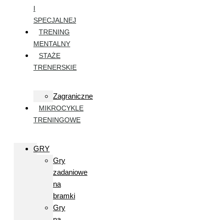
I
SPECJALNEJ
TRENING
MENTALNY
STAŻE
TRENERSKIE
Zagraniczne
MIKROCYKLE
TRENINGOWE
GRY
Gry
zadaniowe
na
bramki
Gry
na