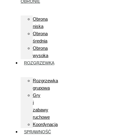
OBRONIE
Obrona
niska
Obrona
średnia
Obrona
wysoka
ROZGRZEWKA
Rozgrzewka
grupowa
Gry
i
zabawy
ruchowe
Koordynacja
SPRAWNOŚĆ