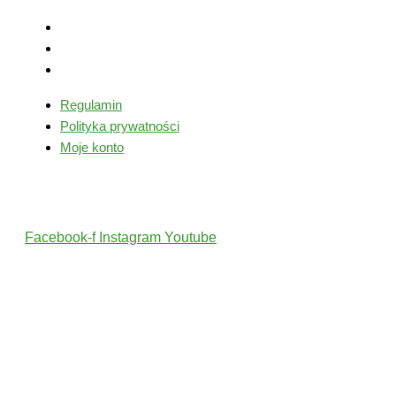
Regulamin
Polityka prywatności
Moje konto
Regulamin
Polityka prywatności
Moje konto
Śledź nas
Facebook-f
Instagram
Youtube
2022 © Wszelkie Prawa Zastrzeżone przez PolskiTrener.pl
Projekt i wykonanie: MultiCreo Agencja Kreatywna