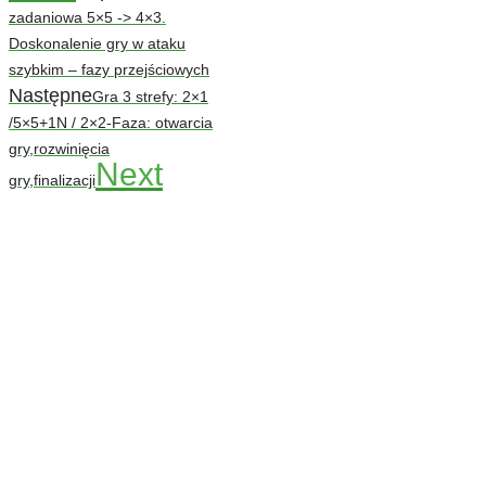
zadaniowa 5×5 -> 4×3.
Doskonalenie gry w ataku
szybkim – fazy przejściowych
Następne
Gra 3 strefy: 2×1
/5×5+1N / 2×2-Faza: otwarcia
gry,rozwinięcia
Next
gry,finalizacji