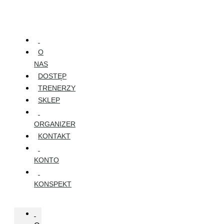
Skip
to
the
content
O
NAS
DOSTĘP
TRENERZY
SKLEP
ORGANIZER
KONTAKT
KONTO
KONSPEKT