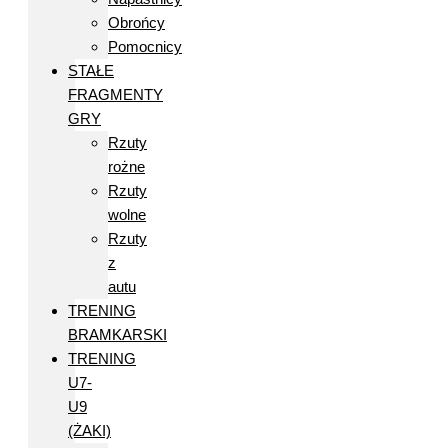
Obrońcy
Pomocnicy
STAŁE
FRAGMENTY
GRY
Rzuty
rożne
Rzuty
wolne
Rzuty
z
autu
TRENING
BRAMKARSKI
TRENING
U7-
U9
(ŻAKI)