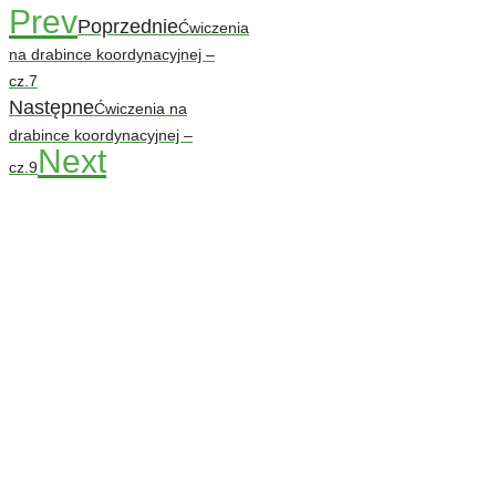
Prev
Poprzednie
Ćwiczenia
na drabince koordynacyjnej –
cz.7
Następne
Ćwiczenia na
drabince koordynacyjnej –
Next
cz.9