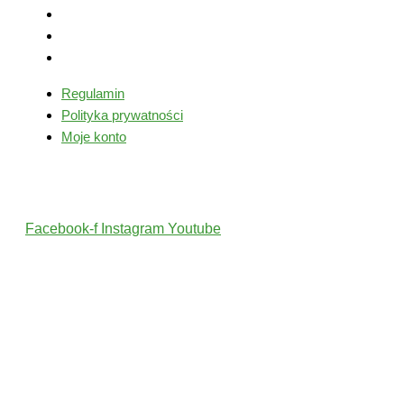
Regulamin
Polityka prywatności
Moje konto
Regulamin
Polityka prywatności
Moje konto
Śledź nas
Facebook-f
Instagram
Youtube
2022 © Wszelkie Prawa Zastrzeżone przez PolskiTrener.pl
Projekt i wykonanie: MultiCreo Agencja Kreatywna