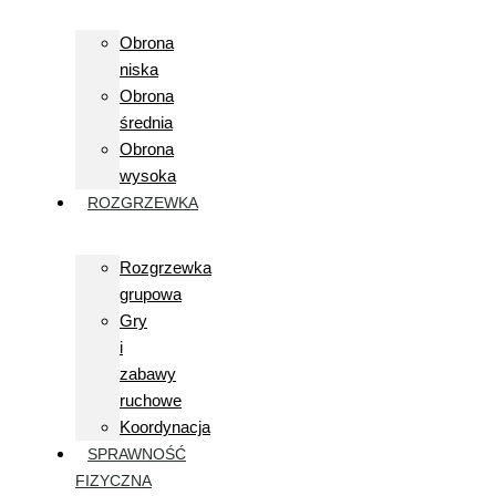
Obrona
niska
Obrona
średnia
Obrona
wysoka
ROZGRZEWKA
Rozgrzewka
grupowa
Gry
i
zabawy
ruchowe
Koordynacja
SPRAWNOŚĆ
FIZYCZNA