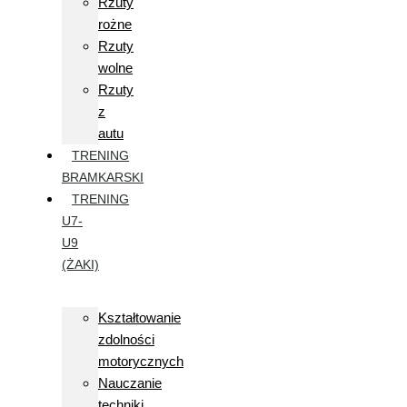
Rzuty
rożne
Rzuty
wolne
Rzuty
z
autu
TRENING
BRAMKARSKI
TRENING
U7-
U9
(ŻAKI)
Kształtowanie
zdolności
motorycznych
Nauczanie
techniki