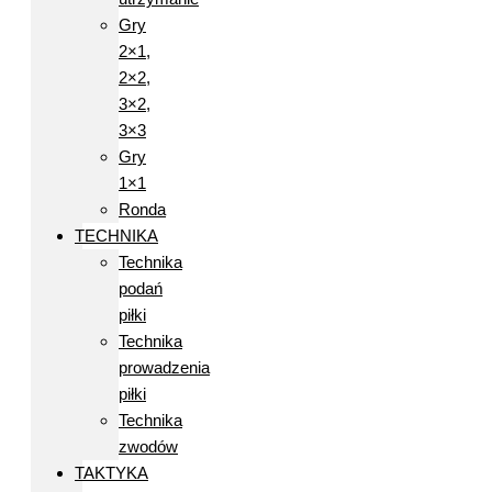
Gry
2×1,
2×2,
3×2,
3×3
Gry
1×1
Ronda
TECHNIKA
Technika
podań
piłki
Technika
prowadzenia
piłki
Technika
zwodów
TAKTYKA