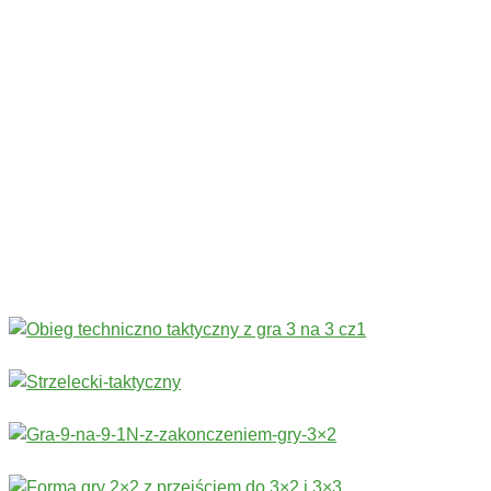
Codziennie nowe ćwiczenia! ›
Rozgrzewka
›
Sprawność fizyczna
›
Technika
›
Taktyka
›
Gry
›
Treningi bramkarskie
›
Stałe fragmenty gry
Więcej ćwiczeń