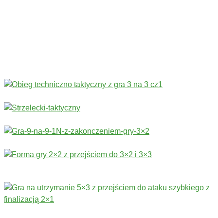
Treningi bramkarskie
›
Stałe fragmenty gry
Więcej ćwiczeń