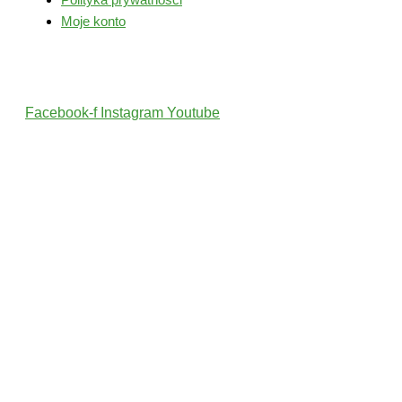
Moje konto
Śledź nas
Facebook-f
Instagram
Youtube
2022 © Wszelkie Prawa Zastrzeżone przez PolskiTrener.pl
Projekt i wykonanie: MultiCreo Agencja Kreatywna