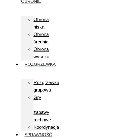
OBRONIE
Obrona
niska
Obrona
średnia
Obrona
wysoka
ROZGRZEWKA
Rozgrzewka
grupowa
Gry
i
zabawy
ruchowe
Koordynacja
SPRAWNOŚĆ