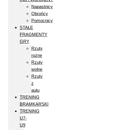
Napastnicy
Obrońcy
Pomocnicy
STAŁE
FRAGMENTY
GRY
Rzuty
rożne
Rzuty
wolne
Rzuty
z
autu
TRENING
BRAMKARSKI
TRENING
U7-
U9