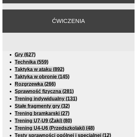
ĆWICZENIA
Gry
(627)
Technika
(559)
Taktyka w ataku
(892)
Taktyka w obronie
(145)
Rozgrzewka
(266)
Sprawność fizyczna
(281)
Trening indywidualny
(131)
Stałe fragmenty gry
(32)
Trening bramkarski
(27)
Trening U7-U9 (Żaki)
(80)
Trening U4-U6 (Przedszkolaki)
(48)
Testy sprawności ogólnej i specjalnej
(12)