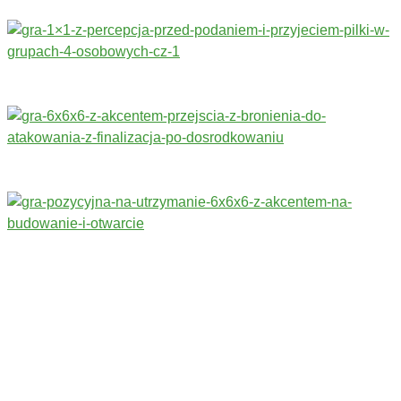
Trenerzy redagujący