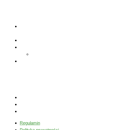
ruchowe w
nauczaniu piłki
nożnej
Testy sprawności
ogólnej i specjalnej
Trening mentalny
Staże trenerskie
Zagraniczne
Mikrocykle
treningowe
Ważne linki
Regulamin
Polityka prywatności
Moje konto
Regulamin
Polityka prywatności