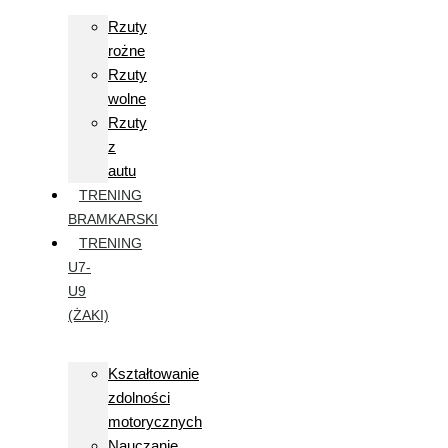
Rzuty
rożne
Rzuty
wolne
Rzuty
z
autu
TRENING
BRAMKARSKI
TRENING
U7-
U9
(ŻAKI)
Kształtowanie
zdolności
motorycznych
Nauczanie