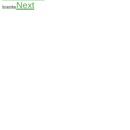
Next
bramkę
Codziennie nowe ćwiczenia! ›
Rozgrzewka
›
Sprawność fizyczna
›
Technika
›
Taktyka
›
Gry
›