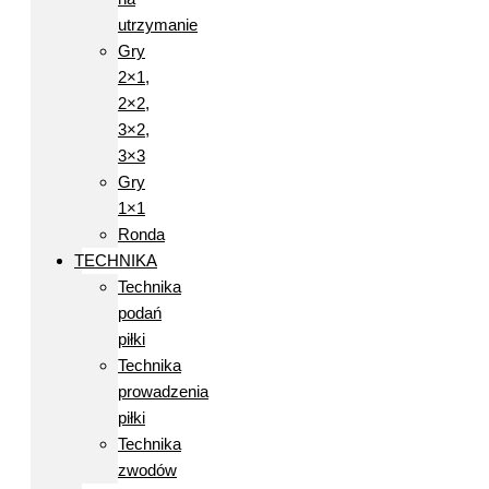
utrzymanie
Gry
2×1,
2×2,
3×2,
3×3
Gry
1×1
Ronda
TECHNIKA
Technika
podań
piłki
Technika
prowadzenia
piłki
Technika
zwodów