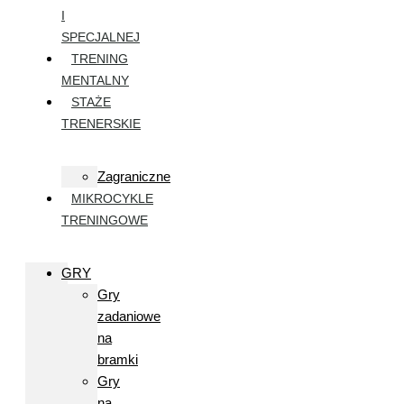
I
SPECJALNEJ
TRENING
MENTALNY
STAŻE
TRENERSKIE
Zagraniczne
MIKROCYKLE
TRENINGOWE
GRY
Gry
zadaniowe
na
bramki
Gry
na