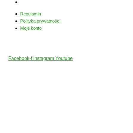
Moje konto
Regulamin
Polityka prywatności
Moje konto
Śledź nas
Facebook-f
Instagram
Youtube
2022 © Wszelkie Prawa Zastrzeżone przez PolskiTrener.pl
Projekt i wykonanie: MultiCreo Agencja Kreatywna