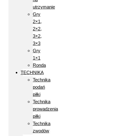
utrzymanie
Gry
2×1,
2×2,
3×2,
3×3
Gry
1×1
Ronda
TECHNIKA
Technika
podań
piłki
Technika
prowadzenia
piłki
Technika
zwodów