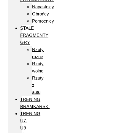
Napastnicy
Obrońcy
Pomocnicy
STAŁE
FRAGMENTY
GRY
Rzuty
rożne
Rzuty
wolne
Rzuty
z
autu
TRENING
BRAMKARSKI
TRENING
U7-
U9