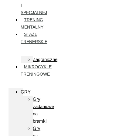
I
SPECJALNEJ
TRENING
MENTALNY
STAŻE
TRENERSKIE
Zagraniczne
MIKROCYKLE
TRENINGOWE
GRY
Gry
zadaniowe
na
bramki
Gry
na