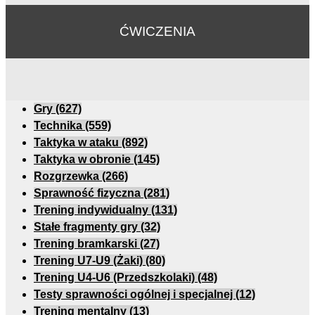
ĆWICZENIA
Gry
(627)
Technika
(559)
Taktyka w ataku
(892)
Taktyka w obronie
(145)
Rozgrzewka
(266)
Sprawność fizyczna
(281)
Trening indywidualny
(131)
Stałe fragmenty gry
(32)
Trening bramkarski
(27)
Trening U7-U9 (Żaki)
(80)
Trening U4-U6 (Przedszkolaki)
(48)
Testy sprawności ogólnej i specjalnej
(12)
Trening mentalny
(13)