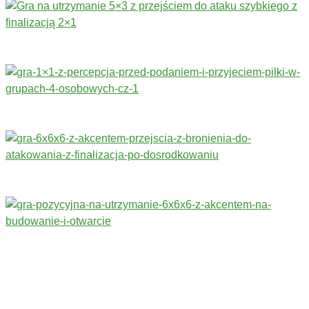
Trenerzy redagujący