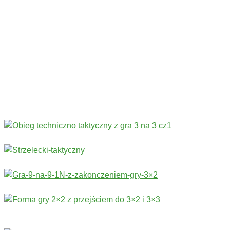
Codziennie nowe ćwiczenia! ›
Rozgrzewka
›
Sprawność fizyczna
›
Technika
›
Taktyka
›
Gry
›
Treningi bramkarskie
›
Stałe fragmenty gry
Więcej ćwiczeń