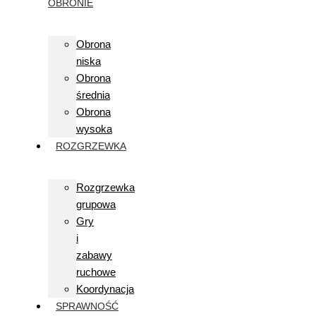
OBRONIE
Obrona
niska
Obrona
średnia
Obrona
wysoka
ROZGRZEWKA
Rozgrzewka
grupowa
Gry
i
zabawy
ruchowe
Koordynacja
SPRAWNOŚĆ