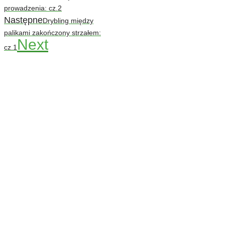
prowadzenia: cz.2
Następne
Drybling między
palikami zakończony strzałem:
Next
cz.1