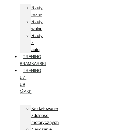
Rzuty
rożne
Rzuty
wolne
Rzuty
z
autu
TRENING
BRAMKARSKI
TRENING
U7-
U9
(ŻAKI)
Kształtowanie
zdolności
motorycznych
Nauczanie