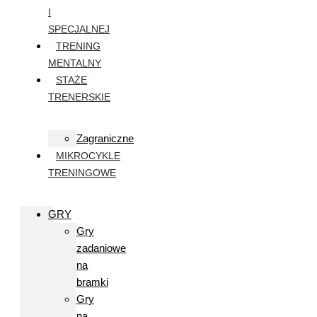
I
SPECJALNEJ
TRENING
MENTALNY
STAŻE
TRENERSKIE
Zagraniczne
MIKROCYKLE
TRENINGOWE
GRY
Gry
zadaniowe
na
bramki
Gry
na