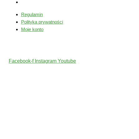
Moje konto
Regulamin
Polityka prywatności
Moje konto
Śledź nas
Facebook-f
Instagram
Youtube
2022 © Wszelkie Prawa Zastrzeżone przez PolskiTrener.pl
Projekt i wykonanie: MultiCreo Agencja Kreatywna