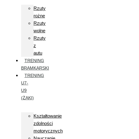
Rzuty
rożne
Rzuty
wolne
Rzuty
z
autu
TRENING
BRAMKARSKI
TRENING
U7-
U9
(ŻAKI)
Kształtowanie
zdolności
motorycznych
Nauczanie