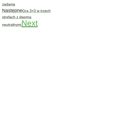
zadania
Następne
Gra 3×3 w trzech
strefach z dwoma
Next
neutralnymi