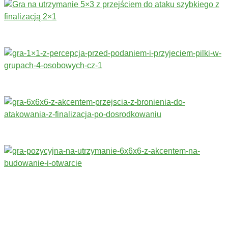
Trenerzy redagujący