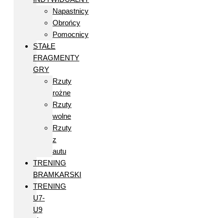
Napastnicy
Obrońcy
Pomocnicy
STAŁE
FRAGMENTY
GRY
Rzuty
rożne
Rzuty
wolne
Rzuty
z
autu
TRENING
BRAMKARSKI
TRENING
U7-
U9