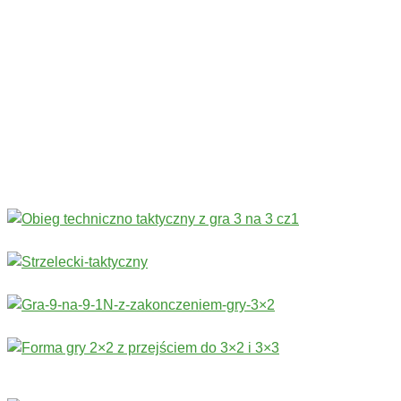
Codziennie nowe ćwiczenia! ›
Rozgrzewka
›
Sprawność fizyczna
›
Technika
›
Taktyka
›
Gry
›
Treningi bramkarskie
›
Stałe fragmenty gry
Więcej ćwiczeń