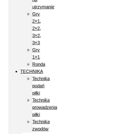
utrzymanie
Gry
2×1,
2×2,
3×2,
3×3
Gry
1×1
Ronda
TECHNIKA
Technika
podań
piłki
Technika
prowadzenia
piłki
Technika
zwodów