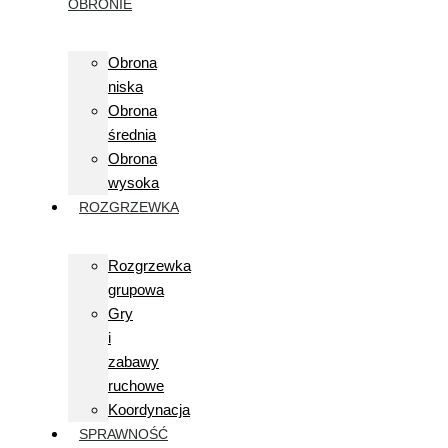
OBRONIE
Obrona
niska
Obrona
średnia
Obrona
wysoka
ROZGRZEWKA
Rozgrzewka
grupowa
Gry
i
zabawy
ruchowe
Koordynacja
SPRAWNOŚĆ