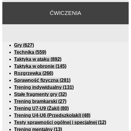
ĆWICZENIA
Gry
(627)
Technika
(559)
Taktyka w ataku
(892)
Taktyka w obronie
(145)
Rozgrzewka
(266)
Sprawność fizyczna
(281)
Trening indywidualny
(131)
Stałe fragmenty gry
(32)
Trening bramkarski
(27)
Trening U7-U9 (Żaki)
(80)
Trening U4-U6 (Przedszkolaki)
(48)
Testy sprawności ogólnej i specjalnej
(12)
Trening mentalny
(13)