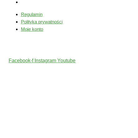
Moje konto
Regulamin
Polityka prywatności
Moje konto
Śledź nas
Facebook-f
Instagram
Youtube
2022 © Wszelkie Prawa Zastrzeżone przez PolskiTrener.pl
Projekt i wykonanie: MultiCreo Agencja Kreatywna