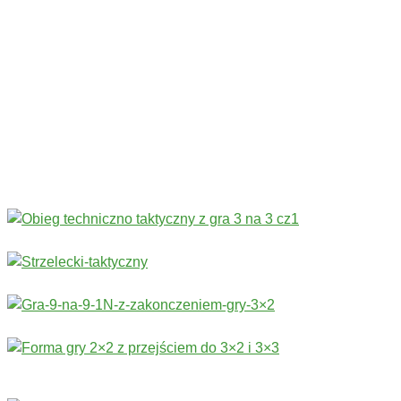
Codziennie nowe ćwiczenia! ›
Rozgrzewka
›
Sprawność fizyczna
›
Technika
›
Taktyka
›
Gry
›
Treningi bramkarskie
›
Stałe fragmenty gry
Więcej ćwiczeń