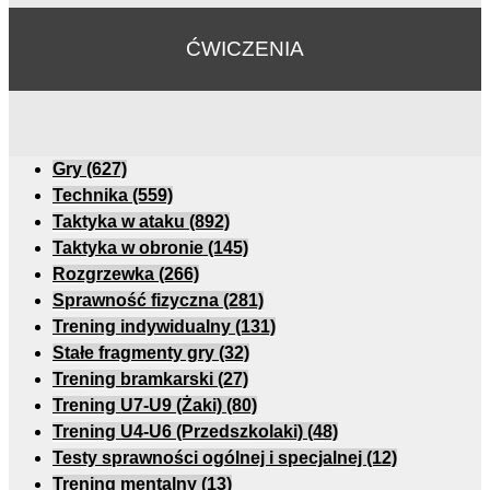
ĆWICZENIA
Gry
(627)
Technika
(559)
Taktyka w ataku
(892)
Taktyka w obronie
(145)
Rozgrzewka
(266)
Sprawność fizyczna
(281)
Trening indywidualny
(131)
Stałe fragmenty gry
(32)
Trening bramkarski
(27)
Trening U7-U9 (Żaki)
(80)
Trening U4-U6 (Przedszkolaki)
(48)
Testy sprawności ogólnej i specjalnej
(12)
Trening mentalny
(13)