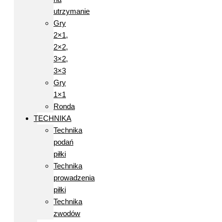
utrzymanie
Gry
2×1,
2×2,
3×2,
3×3
Gry
1×1
Ronda
TECHNIKA
Technika
podań
piłki
Technika
prowadzenia
piłki
Technika
zwodów