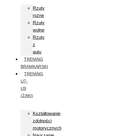
Rzuty
rożne
Rzuty
wolne
Rzuty
z
autu
TRENING
BRAMKARSKI
TRENING
U7-
U9
(ŻAKI)
Kształtowanie
zdolności
motorycznych
Nauczanie