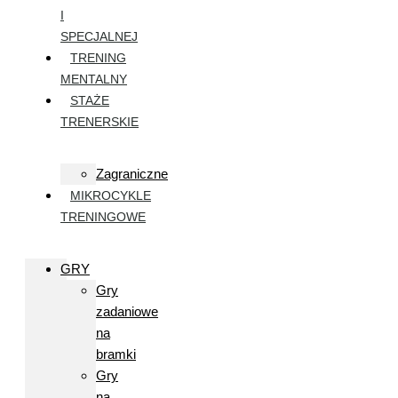
I
SPECJALNEJ
TRENING
MENTALNY
STAŻE
TRENERSKIE
Zagraniczne
MIKROCYKLE
TRENINGOWE
GRY
Gry
zadaniowe
na
bramki
Gry
na