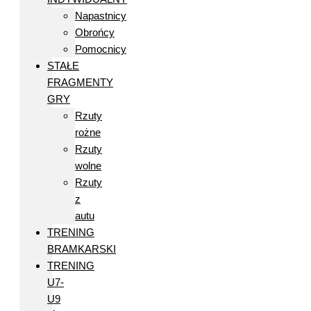
Napastnicy
Obrońcy
Pomocnicy
STAŁE
FRAGMENTY
GRY
Rzuty
rożne
Rzuty
wolne
Rzuty
z
autu
TRENING
BRAMKARSKI
TRENING
U7-
U9