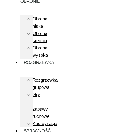
OBRONIE
Obrona
niska
Obrona
średnia
Obrona
wysoka
ROZGRZEWKA
Rozgrzewka
grupowa
Gry
i
zabawy
ruchowe
Koordynacja
SPRAWNOŚĆ