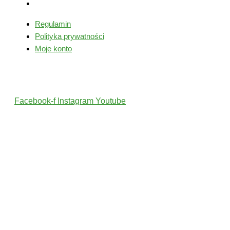
Moje konto
Regulamin
Polityka prywatności
Moje konto
Śledź nas
Facebook-f
Instagram
Youtube
2022 © Wszelkie Prawa Zastrzeżone przez PolskiTrener.pl
Projekt i wykonanie: MultiCreo Agencja Kreatywna