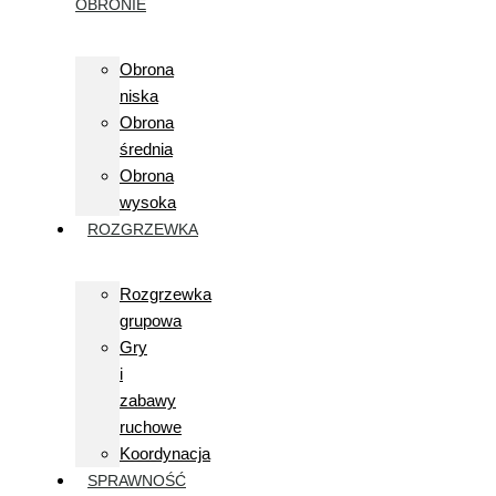
OBRONIE
Obrona
niska
Obrona
średnia
Obrona
wysoka
ROZGRZEWKA
Rozgrzewka
grupowa
Gry
i
zabawy
ruchowe
Koordynacja
SPRAWNOŚĆ