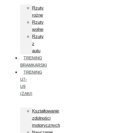
Rzuty
rożne
Rzuty
wolne
Rzuty
z
autu
TRENING
BRAMKARSKI
TRENING
U7-
U9
(ŻAKI)
Kształtowanie
zdolności
motorycznych
Nauczanie