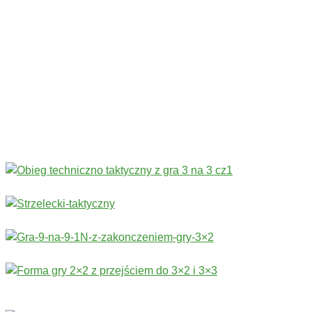
Codziennie nowe ćwiczenia! ›
Rozgrzewka
›
Sprawność fizyczna
›
Technika
›
Taktyka
›
Gry
›
Treningi bramkarskie
›
Stałe fragmenty gry
Więcej ćwiczeń