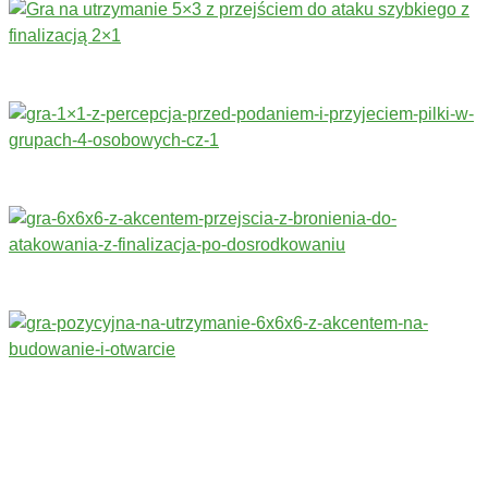
Trenerzy redagujący