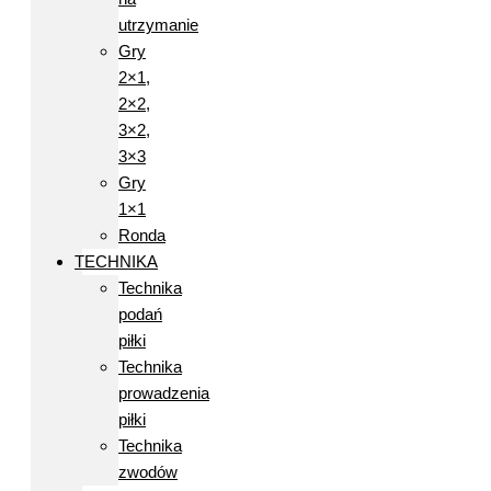
utrzymanie
Gry
2×1,
2×2,
3×2,
3×3
Gry
1×1
Ronda
TECHNIKA
Technika
podań
piłki
Technika
prowadzenia
piłki
Technika
zwodów