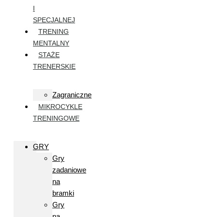
I
SPECJALNEJ
TRENING
MENTALNY
STAŻE
TRENERSKIE
Zagraniczne
MIKROCYKLE
TRENINGOWE
GRY
Gry
zadaniowe
na
bramki
Gry
na